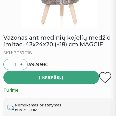
Vazonas ant medinių kojelių medžio
imitac. 43x24x20 (+18) cm MAGGIE
SKU: 3037018
39.99
€
-
+
Quantity
Į KREPŠELĮ
Turime
Nemokamas pristatymas
nuo 35 EUR