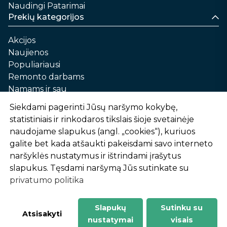
Naudingi Patarimai
Prekių kategorijos
Akcijos
Naujienos
Populiariausi
Remonto darbams
Namams ir sau
Automobilių priežiūrai
Siekdami pagerinti Jūsų naršymo kokybę,
Sodui ir daržui
statistiniais ir rinkodaros tikslais šioje svetainėje
Informacija
naudojame slapukus (angl. „cookies“), kuriuos
galite bet kada atšaukti pakeisdami savo interneto
Apie mus
naršyklės nustatymus ir ištrindami įrašytus
Prekių pirkimo – pardavimo taisyklės
slapukus. Tęsdami naršymą Jūs sutinkate su
Prekių pristatymas ir atsiėmimas
privatumo politika
Garantinis aptarnavimas ir prekių grąžinimas
Privatumo politika
Slapukų
Sutinku su
-
1
2
%
n
u
o
l
a
i
d
a
Atsisakyti
nustatymai
visais
AtHome24.lt © 2026 Visos teisės saugomos