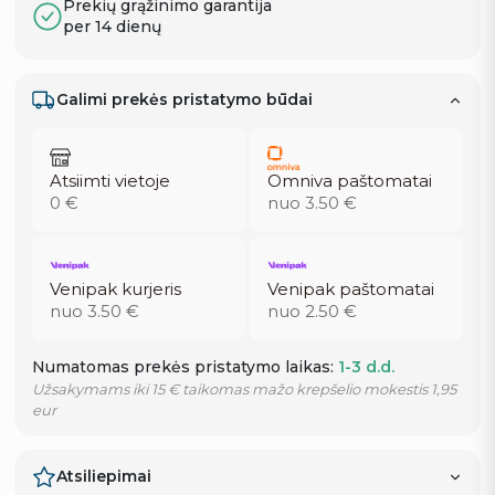
Prekių grąžinimo garantija
per 14 dienų
Galimi prekės pristatymo būdai
Atsiimti vietoje
Omniva paštomatai
0 €
nuo 3.50 €
Venipak kurjeris
Venipak paštomatai
nuo 3.50 €
nuo 2.50 €
Numatomas prekės pristatymo laikas:
1-3 d.d.
Užsakymams iki 15 € taikomas mažo krepšelio mokestis 1,95
eur
Atsiliepimai