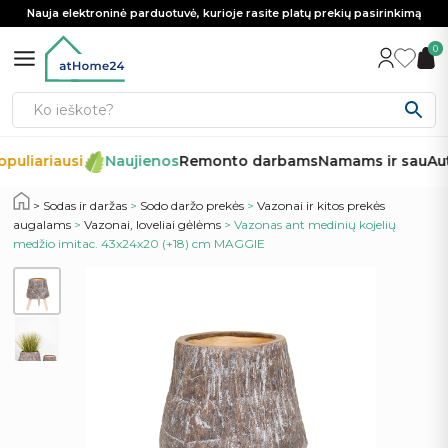
Nauja elektroninė parduotuvė, kurioje rasite platų prekių pasirinkimą
0
puliariausi
Naujienos
Remonto darbams
Namams ir sau
Aut
Sodas ir daržas
>
Sodo daržo prekės
>
Vazonai ir kitos prekės
augalams
>
Vazonai, loveliai gėlėms
> Vazonas ant medinių kojelių
medžio imitac. 43x24x20 (+18) cm MAGGIE