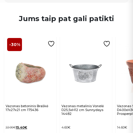
Jums taip pat gali patikti
-30%
Vazonas betoninis Braškė
Vazonas metalinis Vonelė
Vazonas 
17x27x21 cm 175436
D25,5xH12 cm Sunnydays
D400xH30
14482
Prosperpl
Original
Current
22.00
€
15.40
€
4.60
€
14.60
€
price
price