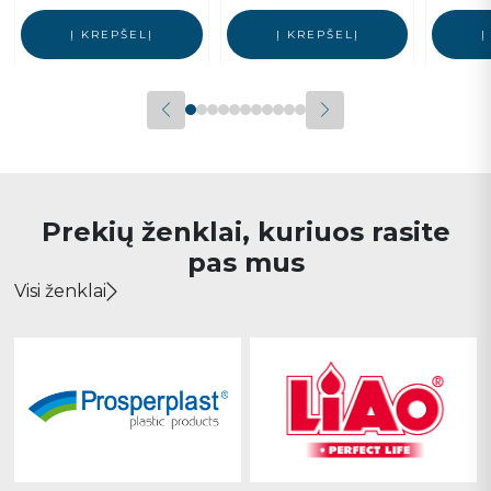
was:
is:
Į KREPŠELĮ
Į KREPŠELĮ
Į
22.00€.
15.40€.
Prekių ženklai, kuriuos rasite
pas mus
Visi ženklai