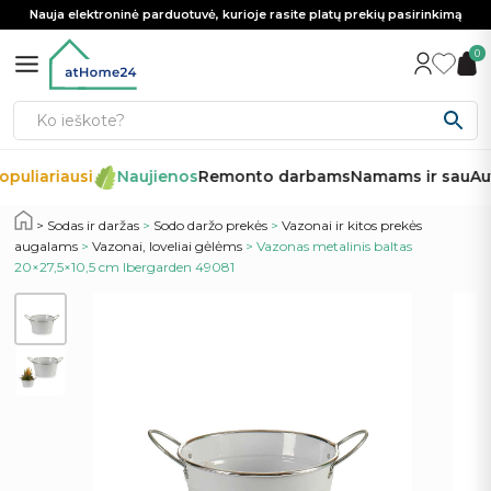
Nauja elektroninė parduotuvė, kurioje rasite platų prekių pasirinkimą
0
puliariausi
Naujienos
Remonto darbams
Namams ir sau
Aut
Sodas ir daržas
>
Sodo daržo prekės
>
Vazonai ir kitos prekės
augalams
>
Vazonai, loveliai gėlėms
> Vazonas metalinis baltas
20×27,5×10,5 cm Ibergarden 49081