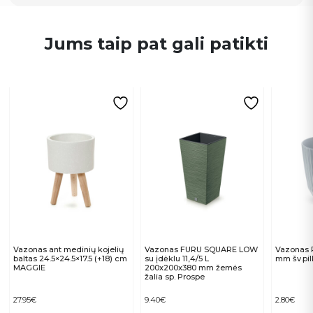
Jums taip pat gali patikti
Vazonas ant medinių kojelių
Vazonas FURU SQUARE LOW
Vazonas 
baltas 24.5×24.5×17.5 (+18) cm
su įdėklu 11,4/5 L
mm šv.pil
MAGGIE
200x200x380 mm žemės
žalia sp. Prospe
27.95
€
9.40
€
2.80
€