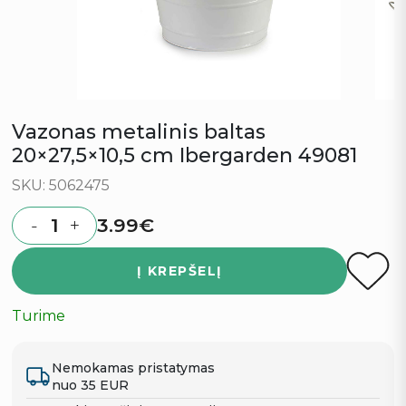
Vazonas metalinis baltas
20×27,5×10,5 cm Ibergarden 49081
SKU: 5062475
3.99
€
-
+
Quantity
Į KREPŠELĮ
Turime
Nemokamas pristatymas
nuo 35 EUR