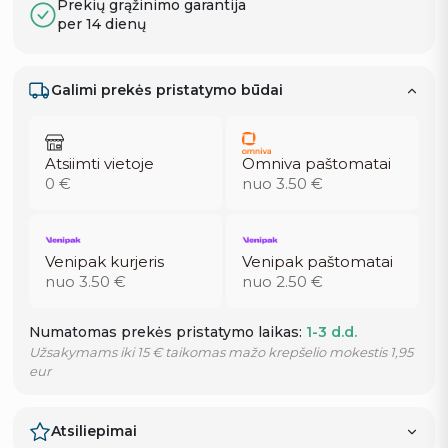
Prekių grąžinimo garantija
per 14 dienų
Galimi prekės pristatymo būdai
Atsiimti vietoje
Omniva paštomatai
0 €
nuo 3.50 €
Venipak kurjeris
Venipak paštomatai
nuo 3.50 €
nuo 2.50 €
Numatomas prekės pristatymo laikas:
1-3 d.d.
Užsakymams iki 15 € taikomas mažo krepšelio mokestis 1,95
eur
Atsiliepimai