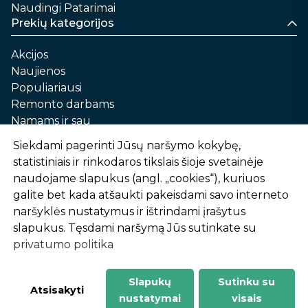
Naudingi Patarimai
Prekių kategorijos
Akcijos
Naujienos
Populiariausi
Remonto darbams
Namams ir sau
Automobilių priežiūrai
Siekdami pagerinti Jūsų naršymo kokybę,
Sodui ir daržui
statistiniais ir rinkodaros tikslais šioje svetainėje
Informacija
naudojame slapukus (angl. „cookies“), kuriuos
galite bet kada atšaukti pakeisdami savo interneto
Apie mus
naršyklės nustatymus ir ištrindami įrašytus
Prekių pirkimo – pardavimo taisyklės
slapukus. Tęsdami naršymą Jūs sutinkate su
Prekių pristatymas ir atsiėmimas
privatumo politika
Garantinis aptarnavimas ir prekių grąžinimas
Privatumo politika
Slapukų
Sutinku su
-
1
2
%
n
u
o
l
a
i
d
a
Atsisakyti
nustatymai
visais
AtHome24.lt © 2026 Visos teisės saugomos