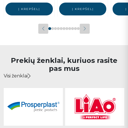
Į KREPŠELĮ
Į KREPŠELĮ
Į
Prekių ženklai, kuriuos rasite
pas mus
Visi ženklai