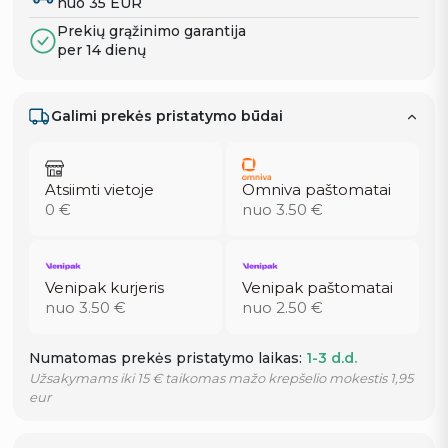
nuo 35 EUR
Prekių grąžinimo garantija
per 14 dienų
Galimi prekės pristatymo būdai
Atsiimti vietoje
Omniva paštomatai
0 €
nuo 3.50 €
Venipak kurjeris
Venipak paštomatai
nuo 3.50 €
nuo 2.50 €
Numatomas prekės pristatymo laikas:
1-3 d.d.
Užsakymams iki 15 € taikomas mažo krepšelio mokestis 1,95
eur