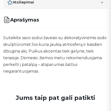
Atsiliepimai
Aprašymas
Suteikite savo sodui žavesio su dekoratyvinėmis sodo
skulptūromis! Jos kuria jaukią atmosferą ir kasdien
džiugina akį. Puikus akcentas tiek gėlyne, tiek
terasoje. Dėmesio: žiemos metu rekomenduojama
perkelti į patalpą – atsparumas šalčiui
negarantuojamas.
Jums taip pat gali patikti