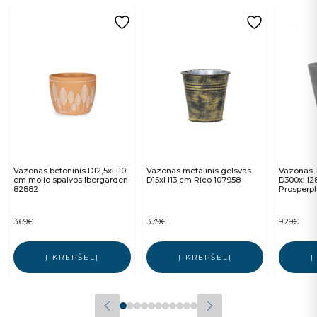
Vazonas betoninis D12,5xH10
Vazonas metalinis gelsvas
Vazonas 
cm molio spalvos Ibergarden
D15xH13 cm Rico 107958
D300xH28
82882
Prosperpl
3.69
€
3.39
€
9.29
€
Į KREPŠELĮ
Į KREPŠELĮ
Į