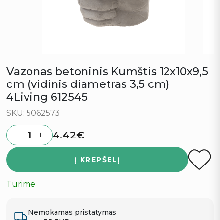
Vazonas betoninis Kumštis 12x10x9,5
cm (vidinis diametras 3,5 cm)
4Living 612545
SKU: 5062573
4.42
€
-
+
Quantity
Į KREPŠELĮ
Turime
Nemokamas pristatymas