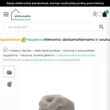
Nauja elektroninė parduotuvė, kurioje rasite platų prekių pasirinkimą
0
puliariausi
Naujienos
Remonto darbams
Namams ir sau
Aut
Sodas ir daržas
>
Sodo daržo prekės
>
Vazonai ir kitos prekės
augalams
>
Vazonai, loveliai gėlėms
> Vazonas betoninis Kumštis
12x10x9,5 cm (vidinis diametras 3,5 cm) 4Living 612545