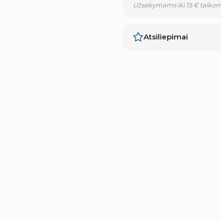
Užsakymams iki 15 € taikom
Atsiliepimai