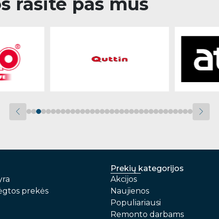
os rasite pas mus
Prekių kategorijos
yra
Akcijos
gtos prekės
Naujienos
Populiariausi
Remonto darbams