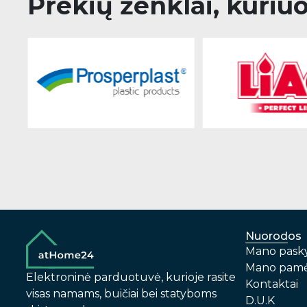
Prekių ženklai, kuriu
Nuorodos
Mano pask
Mano pamė
Elektroninė parduotuvė, kurioje rasite
Kontaktai
visas namams, buičiai bei statyboms
D.U.K