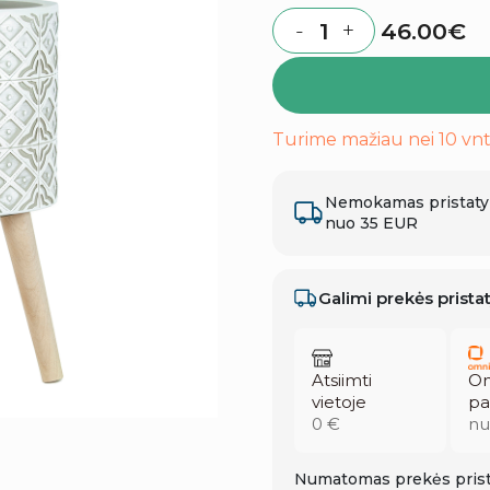
46.00
€
-
+
Quantity
Turime mažiau nei 10 vnt
Nemokamas pristat
nuo 35 EUR
Galimi prekės prist
Atsiimti
Om
vietoje
pa
0 €
nu
Numatomas prekės prist