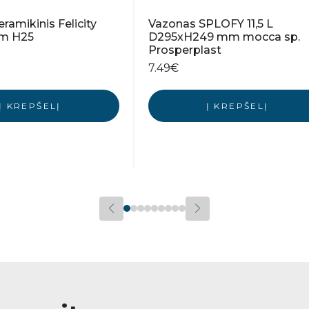
ramikinis Felicity
Vazonas SPLOFY 11,5 L
cm H25
D295xH249 mm mocca sp.
Prosperplast
7.49
€
Į KREPŠELĮ
Į KREPŠELĮ