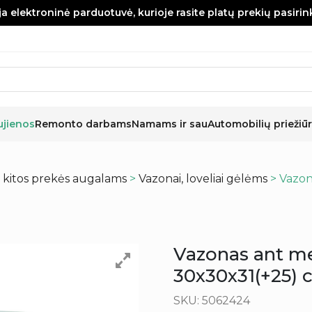
a elektroninė parduotuvė, kurioje rasite platų prekių pasiri
ujienos
Remonto darbams
Namams ir sau
Automobilių priežiūr
r kitos prekės augalams
>
Vazonai, loveliai gėlėms
> Vazon
Vazonas ant med
30x30x31(+25)
SKU: 5062424