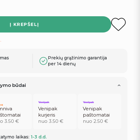
Į KREPŠELĮ
.
ymas
Prekių grąžinimo garantija
per 14 dienų
atymo būdai
niva
Venipak
Venipak
štomatai
kurjeris
paštomatai
o 3.50 €
nuo 3.50 €
nuo 2.50 €
atymo laikas:
1-3 d.d.