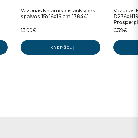
Vazonas keramikinis auksinės
Vazonas F
spalvos 15x16x16 cm 138441
D236xH195
Prosperpl
13.99
€
6.39
€
Į KREPŠELĮ