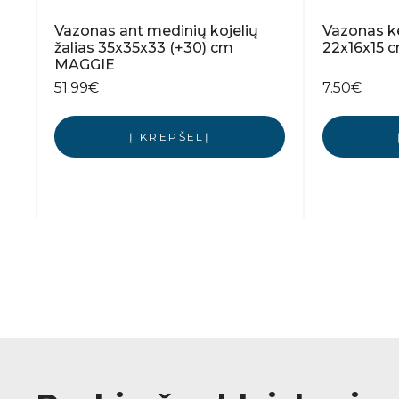
Vazonas ant medinių kojelių
Vazonas ke
žalias 35x35x33 (+30) cm
22x16x15 
MAGGIE
51.99
€
7.50
€
Į KREPŠELĮ