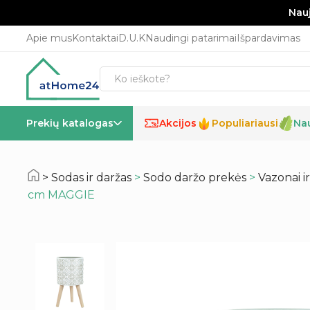
Nauj
Apie mus
Kontaktai
D.U.K
Naudingi patarimai
Išpardavimas
Prekių katalogas
Akcijos
Populiariausi
Na
%
Sodas ir daržas
>
Sodo daržo prekės
>
Vazonai i
cm MAGGIE