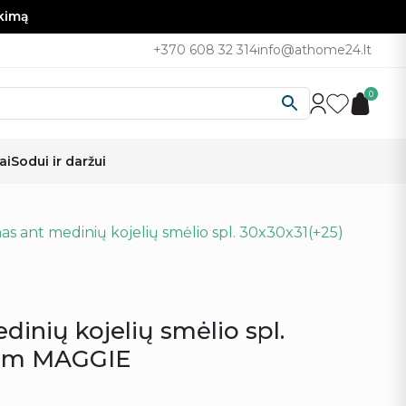
nkimą
+370 608 32 314
info@athome24.lt
0
ai
Sodui ir daržui
as ant medinių kojelių smėlio spl. 30x30x31(+25)
inių kojelių smėlio spl.
 cm MAGGIE