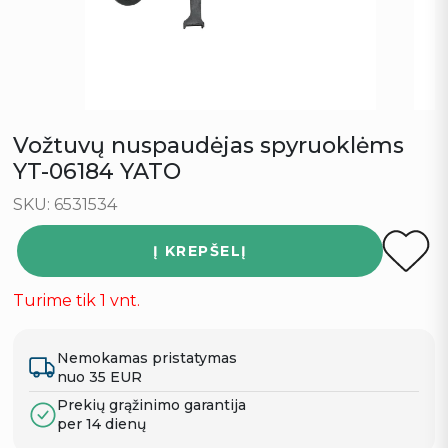
Vožtuvų nuspaudėjas spyruoklėms
YT-06184 YATO
SKU: 6531534
Į KREPŠELĮ
Turime tik 1 vnt.
Nemokamas pristatymas
nuo 35 EUR
Prekių grąžinimo garantija
per 14 dienų