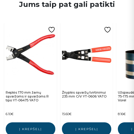
Jums taip pat gali patikti
Replės 170 mm žarnų
Žnyplės sąvaržų tvirtinimui
Užspaudė
sąvaržoms ir sąvaržoms R
235 mm CrV YT-0606 YATO
75-175 m
tipo YT-06475 YATO
Vorel
6.10
€
15.60
€
8.16
€
Į KREPŠELĮ
Į KREPŠELĮ
Į