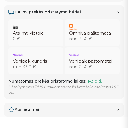
Galimi prekės pristatymo būdai
Atsiimti vietoje
Omniva paštomatai
0 €
nuo 3.50 €
Venipak kurjeris
Venipak paštomatai
nuo 3.50 €
nuo 2.50 €
Numatomas prekės pristatymo laikas:
1-3 d.d.
Užsakymams iki 15 € taikomas mažo krepšelio mokestis 1,95
eur
Atsiliepimai