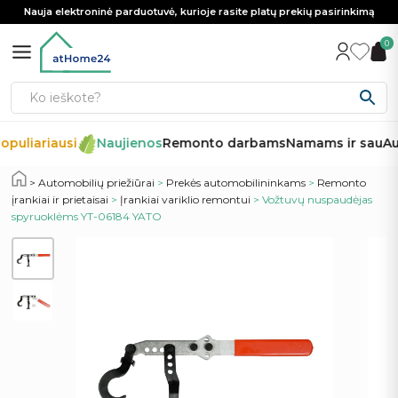
Nauja elektroninė parduotuvė, kurioje rasite platų prekių pasirinkimą
0
opuliariausi
Naujienos
Remonto darbams
Namams ir sau
Au
Automobilių priežiūrai
>
Prekės automobilininkams
>
Remonto
įrankiai ir prietaisai
>
Įrankiai variklio remontui
> Vožtuvų nuspaudėjas
spyruoklėms YT-06184 YATO