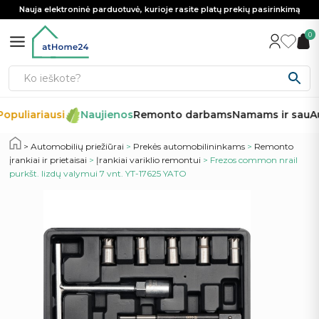
Nauja elektroninė parduotuvė, kurioje rasite platų prekių pasirinkimą
0
opuliariausi
Naujienos
Remonto darbams
Namams ir sau
Au
Automobilių priežiūrai
>
Prekės automobilininkams
>
Remonto
įrankiai ir prietaisai
>
Įrankiai variklio remontui
> Frezos common nrail
purkšt. lizdų valymui 7 vnt. YT-17625 YATO