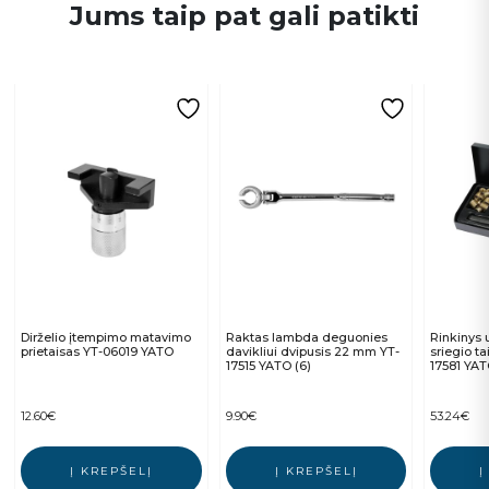
Jums taip pat gali patikti
Dirželio įtempimo matavimo
Raktas lambda deguonies
Rinkinys
prietaisas YT-06019 YATO
davikliui dvipusis 22 mm YT-
sriegio ta
17515 YATO (6)
17581 YA
12.60
€
9.90
€
53.24
€
Į KREPŠELĮ
Į KREPŠELĮ
Į