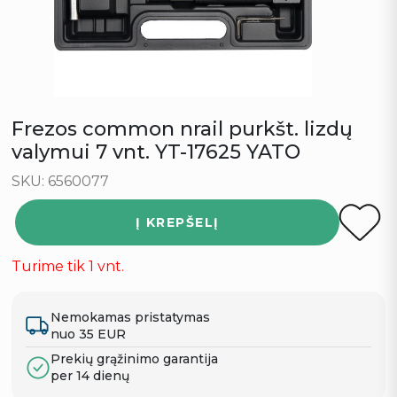
Frezos common nrail purkšt. lizdų
valymui 7 vnt. YT-17625 YATO
SKU: 6560077
Į KREPŠELĮ
Turime tik 1 vnt.
Nemokamas pristatymas
nuo 35 EUR
Prekių grąžinimo garantija
per 14 dienų