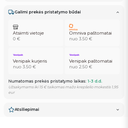
Galimi prekės pristatymo būdai
Atsiimti vietoje
Omniva paštomatai
0 €
nuo 3.50 €
Venipak kurjeris
Venipak paštomatai
nuo 3.50 €
nuo 2.50 €
Numatomas prekės pristatymo laikas:
1-3 d.d.
Užsakymams iki 15 € taikomas mažo krepšelio mokestis 1,95
eur
Atsiliepimai