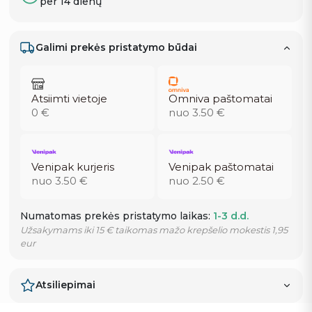
per 14 dienų
Galimi prekės pristatymo būdai
Atsiimti vietoje
Omniva paštomatai
0 €
nuo 3.50 €
Venipak kurjeris
Venipak paštomatai
nuo 3.50 €
nuo 2.50 €
Numatomas prekės pristatymo laikas:
1-3 d.d.
Užsakymams iki 15 € taikomas mažo krepšelio mokestis 1,95
eur
Atsiliepimai