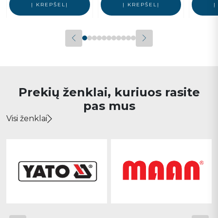
Į KREPŠELĮ
Į KREPŠELĮ
Į
Prekių ženklai, kuriuos rasite
pas mus
Visi ženklai