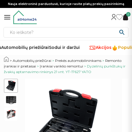
Nauja elektroninė parduotuvė, kurioje rasite platų prekių pasirinkimą
0
Automobilių priežiūrai
Sodui ir daržui
Akcijos
Populia
%
Automobilių priežiūrai
>
Prekės automobilininkams
>
Remonto
įrankiai ir prietaisai
>
Įrankiai variklio remontui
> Dyzelinių purkštukų ir
žvakių aptarnavimo rinkinys 21 vnt. YT-17627 YATO