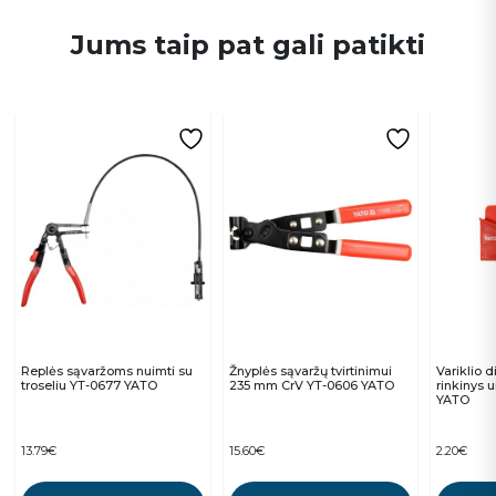
Jums taip pat gali patikti
Replės sąvaržoms nuimti su
Žnyplės sąvaržų tvirtinimui
Variklio 
troseliu YT-0677 YATO
235 mm CrV YT-0606 YATO
rinkinys 
YATO
13.79
€
15.60
€
2.20
€