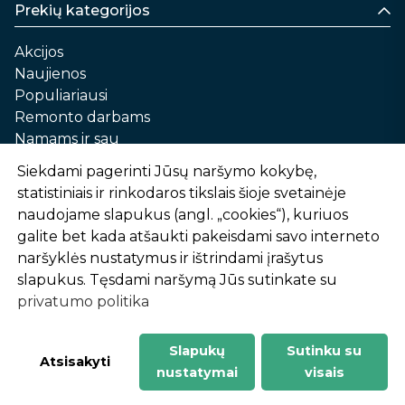
Prekių kategorijos
Akcijos
Naujienos
Populiariausi
Remonto darbams
Namams ir sau
Automobilių priežiūrai
Siekdami pagerinti Jūsų naršymo kokybę,
Sodui ir daržui
statistiniais ir rinkodaros tikslais šioje svetainėje
Informacija
naudojame slapukus (angl. „cookies“), kuriuos
galite bet kada atšaukti pakeisdami savo interneto
Apie mus
naršyklės nustatymus ir ištrindami įrašytus
Prekių pirkimo – pardavimo taisyklės
slapukus. Tęsdami naršymą Jūs sutinkate su
Prekių pristatymas ir atsiėmimas
privatumo politika
Garantinis aptarnavimas ir prekių grąžinimas
Privatumo politika
Slapukų
Sutinku su
-
1
2
%
n
u
o
l
a
i
d
a
Atsisakyti
nustatymai
visais
AtHome24.lt © 2026 Visos teisės saugomos