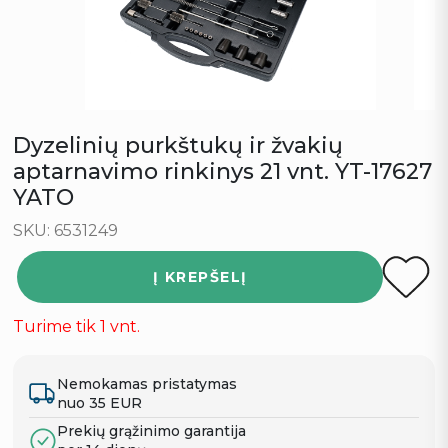
Dyzelinių purkštukų ir žvakių
aptarnavimo rinkinys 21 vnt. YT-17627
YATO
SKU: 6531249
Į KREPŠELĮ
Turime tik 1 vnt.
Nemokamas pristatymas
nuo 35 EUR
Prekių grąžinimo garantija