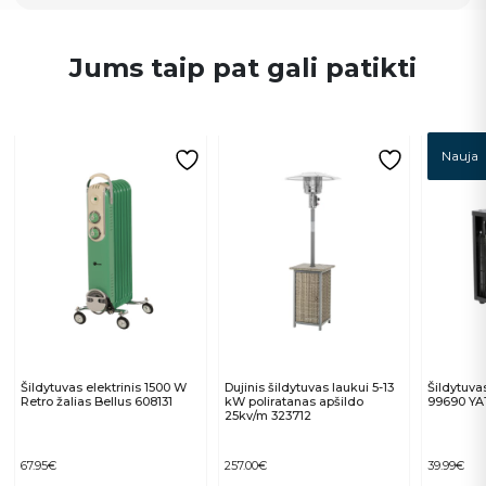
Jums taip pat gali patikti
Nauja
Šildytuvas elektrinis 1500 W
Dujinis šildytuvas laukui 5-13
Šildytuva
Retro žalias Bellus 608131
kW poliratanas apšildo
99690 Y
25kv/m 323712
67.95
€
257.00
€
39.99
€