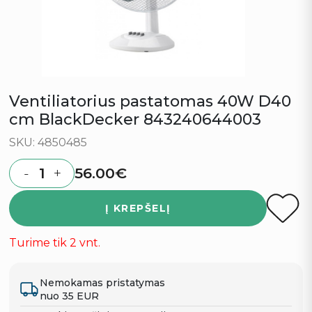
Ventiliatorius pastatomas 40W D40
cm BlackDecker 843240644003
SKU: 4850485
56.00
€
-
+
Quantity
Į KREPŠELĮ
Turime tik 2 vnt.
Nemokamas pristatymas
nuo 35 EUR