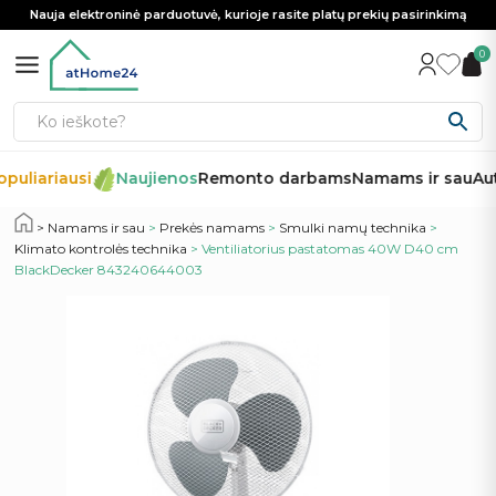
Nauja elektroninė parduotuvė, kurioje rasite platų prekių pasirinkimą
0
puliariausi
Naujienos
Remonto darbams
Namams ir sau
Aut
Namams ir sau
>
Prekės namams
>
Smulki namų technika
>
Klimato kontrolės technika
> Ventiliatorius pastatomas 40W D40 cm
BlackDecker 843240644003