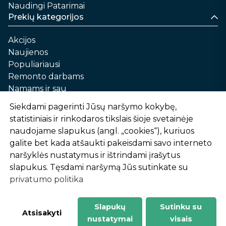
Naudingi Patarimai
Prekių kategorijos
Akcijos
Naujienos
Populiariausi
Remonto darbams
Namams ir sau
Automobilių priežiūrai
Siekdami pagerinti Jūsų naršymo kokybę,
Sodui ir daržui
statistiniais ir rinkodaros tikslais šioje svetainėje
Informacija
naudojame slapukus (angl. „cookies“), kuriuos
galite bet kada atšaukti pakeisdami savo interneto
Apie mus
naršyklės nustatymus ir ištrindami įrašytus
Prekių pirkimo – pardavimo taisyklės
slapukus. Tęsdami naršymą Jūs sutinkate su
Prekių pristatymas ir atsiėmimas
privatumo politika
Garantinis aptarnavimas ir prekių grąžinimas
Privatumo politika
Slapukų
Sutinku su
-
1
2
%
n
u
o
l
a
i
d
a
Atsisakyti
nustatymai
visais
AtHome24.lt © 2026 Visos teisės saugomos