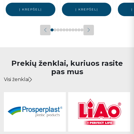
Į KREPŠELĮ
Į KREPŠELĮ
Į
Prekių ženklai, kuriuos rasite
pas mus
Visi ženklai