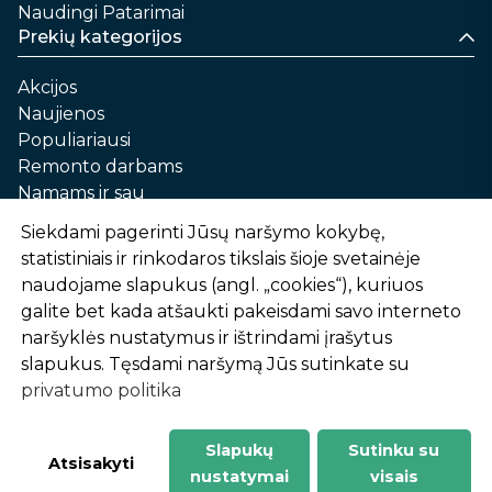
Naudingi Patarimai
Prekių kategorijos
Akcijos
Naujienos
Populiariausi
Remonto darbams
Namams ir sau
Automobilių priežiūrai
Siekdami pagerinti Jūsų naršymo kokybę,
Sodui ir daržui
statistiniais ir rinkodaros tikslais šioje svetainėje
Informacija
naudojame slapukus (angl. „cookies“), kuriuos
galite bet kada atšaukti pakeisdami savo interneto
Apie mus
naršyklės nustatymus ir ištrindami įrašytus
Prekių pirkimo – pardavimo taisyklės
slapukus. Tęsdami naršymą Jūs sutinkate su
Prekių pristatymas ir atsiėmimas
privatumo politika
Garantinis aptarnavimas ir prekių grąžinimas
Privatumo politika
Slapukų
Sutinku su
-
1
2
%
n
u
o
l
a
i
d
a
Atsisakyti
nustatymai
visais
AtHome24.lt © 2026 Visos teisės saugomos