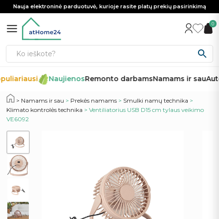
Nauja elektroninė parduotuvė, kurioje rasite platų prekių pasirinkimą
0
uliariausi
Naujienos
Remonto darbams
Namams ir sau
Auto
Namams ir sau
>
Prekės namams
>
Smulki namų technika
>
Klimato kontrolės technika
> Ventiliatorius USB D15 cm tylaus veikimo
VE6092