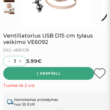
Ventiliatorius USB D15 cm tylaus
veikimo VE6092
SKU: 4881138
5.99
€
-
+
Quantity
Į KREPŠELĮ
Turime tik 2 vnt.
Nemokamas pristatymas
nuo 35 EUR