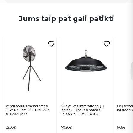
Jums taip pat gali patikti
Ventiliatorius pastatomas
Šildytuvas infraraudonųjų
Orų stote
50W D45 cm LIFETIME AIR
spindulių pakabinamas
laikrodži
871125219576
1500W YT-99500 YATO
82.00
€
79.90
€
6.66
€