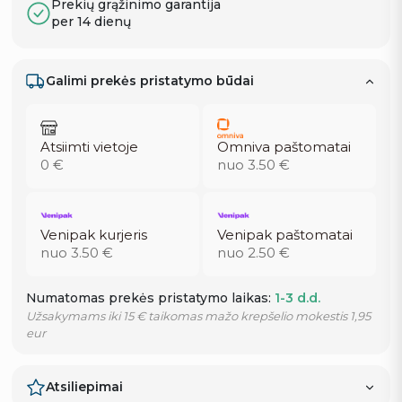
Prekių grąžinimo garantija
per 14 dienų
Galimi prekės pristatymo būdai
Atsiimti vietoje
Omniva paštomatai
0 €
nuo 3.50 €
Venipak kurjeris
Venipak paštomatai
nuo 3.50 €
nuo 2.50 €
Numatomas prekės pristatymo laikas:
1-3 d.d.
Užsakymams iki 15 € taikomas mažo krepšelio mokestis 1,95
eur
Atsiliepimai