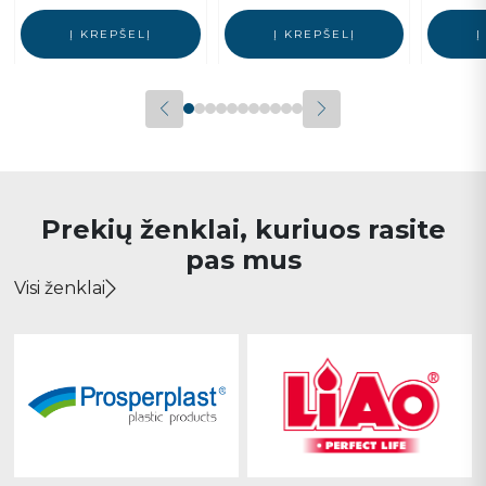
Į KREPŠELĮ
Į KREPŠELĮ
Į
Prekių ženklai, kuriuos rasite
pas mus
Visi ženklai