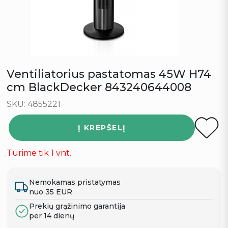
Ventiliatorius pastatomas 45W H74
cm BlackDecker 843240644008
SKU: 4855221
Į KREPŠELĮ
Turime tik 1 vnt.
Nemokamas pristatymas
nuo 35 EUR
Prekių grąžinimo garantija
per 14 dienų