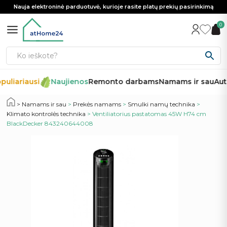
Nauja elektroninė parduotuvė, kurioje rasite platų prekių pasirinkimą
0
puliariausi
Naujienos
Remonto darbams
Namams ir sau
Auto
Namams ir sau
>
Prekės namams
>
Smulki namų technika
>
Klimato kontrolės technika
> Ventiliatorius pastatomas 45W H74 cm
BlackDecker 843240644008