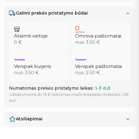
Galimi prekės pristatymo būdai
Atsiimti vietoje
Omniva paštomatai
0 €
nuo 3.50 €
Venipak kurjeris
Venipak paštomatai
nuo 3.50 €
nuo 2.50 €
Numatomas prekės pristatymo laikas:
1-3 d.d.
Užsakymams iki 15 € taikomas mažo krepšelio mokestis 1,95
eur
Atsiliepimai