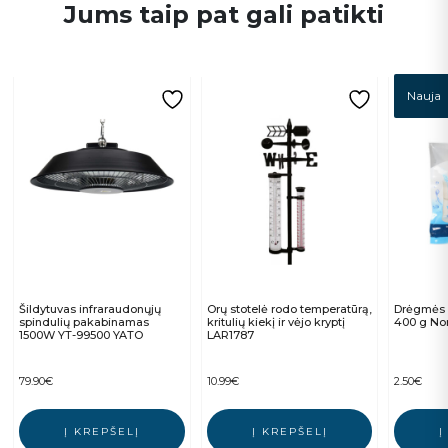
Jums taip pat gali patikti
Nauja
Šildytuvas infraraudonųjų
Orų stotelė rodo temperatūrą,
Drėgmės 
spindulių pakabinamas
kritulių kiekį ir vėjo kryptį
400 g No
1500W YT-99500 YATO
LAR1787
79.90
€
10.99
€
2.50
€
Į KREPŠELĮ
Į KREPŠELĮ
Į