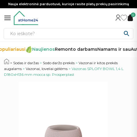
Nauja elektroninė parduotuvė, kurioje rasite platų prekių pasirinkimą
0
puliariausi
Naujienos
Remonto darbams
Namams ir sau
Aut
Sodas ir daržas
>
Sodo daržo prekės
>
Vazonai ir kitos prekės
augalams
>
Vazonai, loveliai gėlėms
> Vazonas SPLOFY BOWL 1,4 L
D180xH136 mm mocca sp. Prosperplast