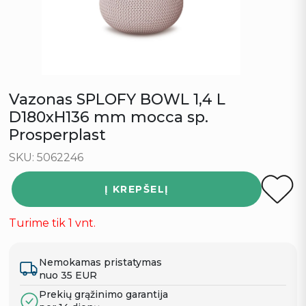
Vazonas SPLOFY BOWL 1,4 L
D180xH136 mm mocca sp.
Prosperplast
SKU: 5062246
Į KREPŠELĮ
Turime tik 1 vnt.
Nemokamas pristatymas
nuo 35 EUR
Prekių grąžinimo garantija