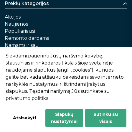
Prekių kategorijos
Akcijos
Naujienos
Populiariausi
Remonto darbams
Namams ir sau
Automobilių priežiūrai
Siekdami pagerinti Jūsų naršymo kokybę,
Sodui ir daržui
statistiniais ir rinkodaros tikslais šioje svetainėje
Informacija
naudojame slapukus (angl. „cookies“), kuriuos
galite bet kada atšaukti pakeisdami savo interneto
Apie mus
naršyklės nustatymus ir ištrindami įrašytus
Prekių pirkimo – pardavimo taisyklės
slapukus. Tęsdami naršymą Jūs sutinkate su
Prekių pristatymas ir atsiėmimas
privatumo politika
Garantinis aptarnavimas ir prekių grąžinimas
Privatumo politika
Slapukų
Sutinku su
-
1
2
%
n
u
o
l
a
i
d
a
Atsisakyti
nustatymai
visais
AtHome24.lt © 2026 Visos teisės saugomos