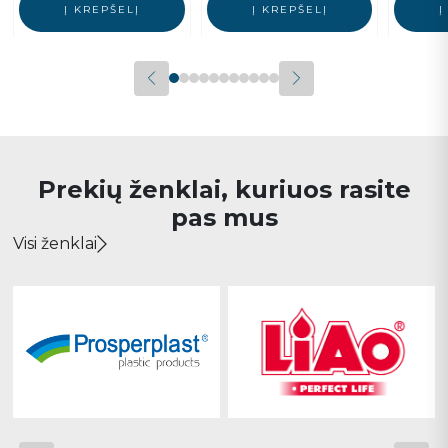
Į KREPŠELĮ
Į KREPŠELĮ
Į
Prekių ženklai, kuriuos rasite
pas mus
Visi ženklai