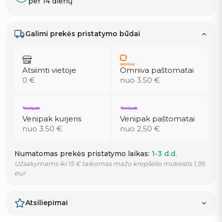
per 14 dienų
Galimi prekės pristatymo būdai
Atsiimti vietoje
Omniva paštomatai
0 €
nuo 3.50 €
Venipak kurjeris
Venipak paštomatai
nuo 3.50 €
nuo 2.50 €
Numatomas prekės pristatymo laikas:
1-3 d.d.
Užsakymams iki 15 € taikomas mažo krepšelio mokestis 1,95
eur
Atsiliepimai