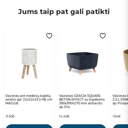
Jums taip pat gali patikti
Vazonas ant medinių kojelių
Vazonas GRACIA SQUARE
Vazonas
smėlio spl. 22x22x23 (+18) cm
BETON EFFECT su kojelėmis
2,5 L D16
MAGGIE
390x390x270 mm antracito
sp. Prosp
sp. Pro
31.50
€
14.40
€
1.94
€