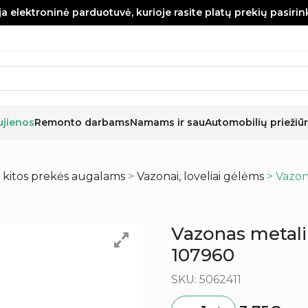
a elektroninė parduotuvė, kurioje rasite platų prekių pasiri
ujienos
Remonto darbams
Namams ir sau
Automobilių priežiūr
r kitos prekės augalams
>
Vazonai, loveliai gėlėms
> Vazon
Vazonas metali
107960
SKU: 5062411