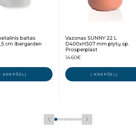
talinis baltas
Vazonas SUNNY 22 L
,5 cm Ibergarden
D400xH307 mm plytų sp.
Prosperplast
14.60
€
Į KREPŠELĮ
Į KREPŠELĮ