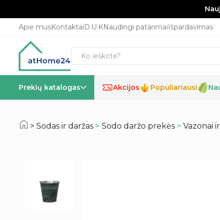
Nauj
Apie mus
Kontaktai
D.U.K
Naudingi patarimai
Išpardavimas
Prekių katalogas
Akcijos
Populiariausi
Na
%
Sodas ir daržas
>
Sodo daržo prekės
>
Vazonai i