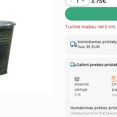
3.75
€
-
+
Quantity
Turime mažiau nei 5 vnt.
Nemokamas pristat
nuo 35 EUR
Galimi prekės prist
Atsiimti
Om
vietoje
pa
0 €
nu
Numatomas prekės prist
Užsakymams iki 15 € taikom