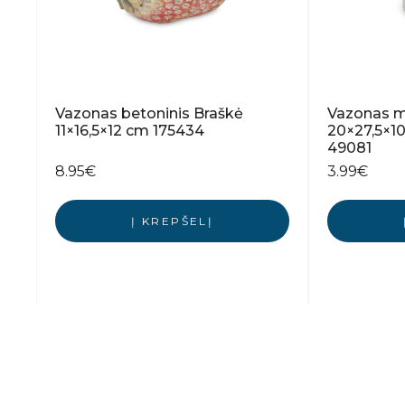
Vazonas betoninis Braškė
Vazonas me
11×16,5×12 cm 175434
20×27,5×10
49081
8.95
€
3.99
€
Į KREPŠELĮ