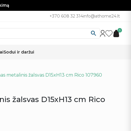
nkimą
+370 608 32 314
info@athome24.lt
0
ai
Sodui ir daržui
as metalinis žalsvas D15xH13 cm Rico 107960
nis žalsvas D15xH13 cm Rico