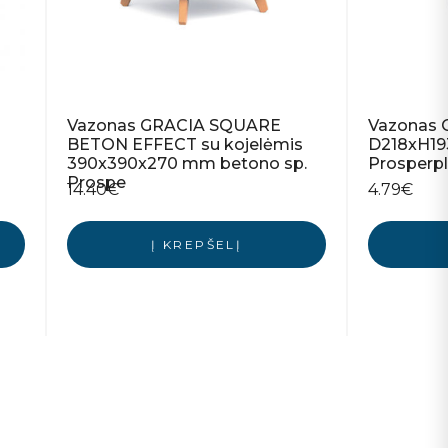
Vazonas GRACIA SQUARE
Vazonas 
BETON EFFECT su kojelėmis
D218xH19
390x390x270 mm betono sp.
Prosperpl
Prospe
14.40
€
4.79
€
Į KREPŠELĮ