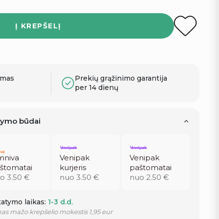
Į KREPŠELĮ
ymas
Prekių grąžinimo garantija
per 14 dienų
atymo būdai
niva
Venipak
Venipak
štomatai
kurjeris
paštomatai
o 3.50 €
nuo 3.50 €
nuo 2.50 €
atymo laikas:
1-3 d.d.
as mažo krepšelio mokestis 1,95 eur