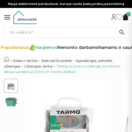
Nauja elektroninė parduotuvė, kurioje rasite platų prekių pasirinkimą
0
Populiariausi
Naujienos
Remonto darbams
Namams ir sau
A
Sodas ir daržas
>
Sodo daržo prekės
>
Agrodangos, plėvelės,
uždangos
>
Uždangos, tentai
> Tinklas su svoriu (uždengti surinktam
lietaus vandeniui) D120 cm Tarmo 253845