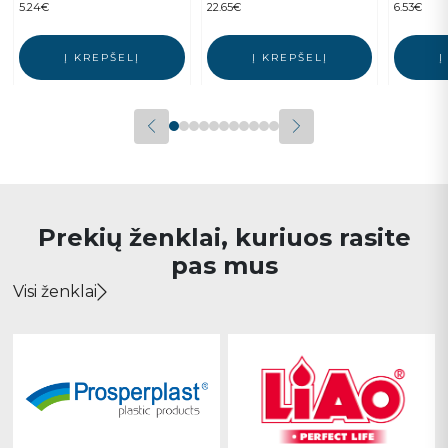
5.24
€
22.65
€
6.53
€
Į KREPŠELĮ
Į KREPŠELĮ
Į
Prekių ženklai, kuriuos rasite
pas mus
Visi ženklai