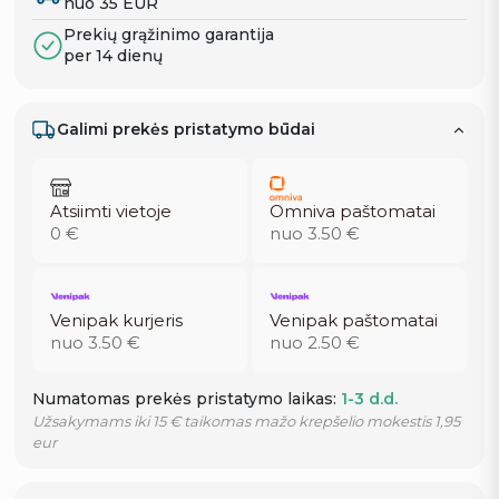
nuo 35 EUR
Prekių grąžinimo garantija
per 14 dienų
Galimi prekės pristatymo būdai
Atsiimti vietoje
Omniva paštomatai
0 €
nuo 3.50 €
Venipak kurjeris
Venipak paštomatai
nuo 3.50 €
nuo 2.50 €
Numatomas prekės pristatymo laikas:
1-3 d.d.
Užsakymams iki 15 € taikomas mažo krepšelio mokestis 1,95
eur