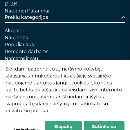
D.U.K
Naudingi Patarimai
Prekių kategorijos
Akcijos
Naujienos
Populiariausi
Remonto darbams
Namams ir sau
Automobilių priežiūrai
Siekdami pagerinti Jūsų naršymo kokybę,
Sodui ir daržui
statistiniais ir rinkodaros tikslais šioje svetainėje
Informacija
naudojame slapukus (angl. „cookies“), kuriuos
galite bet kada atšaukti pakeisdami savo interneto
Apie mus
naršyklės nustatymus ir ištrindami įrašytus
Prekių pirkimo – pardavimo taisyklės
slapukus. Tęsdami naršymą Jūs sutinkate su
Prekių pristatymas ir atsiėmimas
privatumo politika
Garantinis aptarnavimas ir prekių grąžinimas
Privatumo politika
Slapukų
Sutinku su
-
1
2
%
n
u
o
l
a
i
d