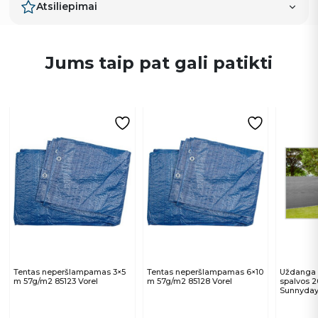
Atsiliepimai
Jums taip pat gali patikti
Tentas neperšlampamas 3×5
Tentas neperšlampamas 6×10
Uždanga s
m 57g/m2 85123 Vorel
m 57g/m2 85128 Vorel
spalvos 
Sunnyday