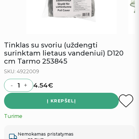
Tinklas su svoriu (uždengti
surinktam lietaus vandeniui) D120
cm Tarmo 253845
SKU: 4922009
4.54
€
-
+
Quantity
Į KREPŠELĮ
Turime
Nemokamas pristatymas