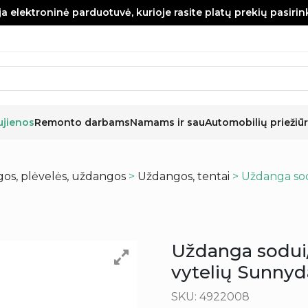
a elektroninė parduotuvė, kurioje rasite platų prekių pasiri
ujienos
Remonto darbams
Namams ir sau
Automobilių priežiūr
os, plėvelės, uždangos
>
Uždangos, tentai
> Uždanga sod
Uždanga sodui
vytelių Sunny
SKU: 4922008