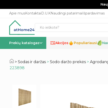
Nauj
Apie mus
Kontaktai
D.U.K
Naudingi patarimai
Išpardavimas
Prekių katalogas
Akcijos
Populiariausi
Na
%
Sodas ir daržas
>
Sodo daržo prekės
>
Agrodang
223898