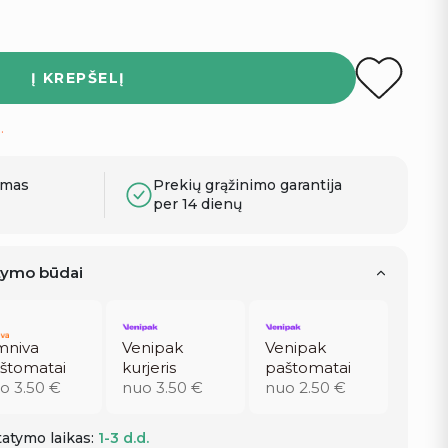
Į KREPŠELĮ
.
ymas
Prekių grąžinimo garantija
per 14 dienų
atymo būdai
niva
Venipak
Venipak
štomatai
kurjeris
paštomatai
o 3.50 €
nuo 3.50 €
nuo 2.50 €
atymo laikas:
1-3 d.d.