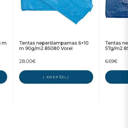
5 m
Tentas neperšlampamas 6×10
Tentas n
m 90g/m2 85080 Vorel
57g/m2 85
28.00
€
6.69
€
Į KREPŠELĮ