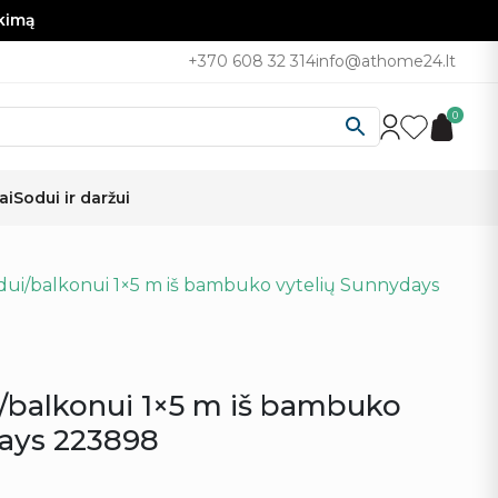
nkimą
+370 608 32 314
info@athome24.lt
0
ai
Sodui ir daržui
ui/balkonui 1×5 m iš bambuko vytelių Sunnydays
/balkonui 1×5 m iš bambuko
days 223898