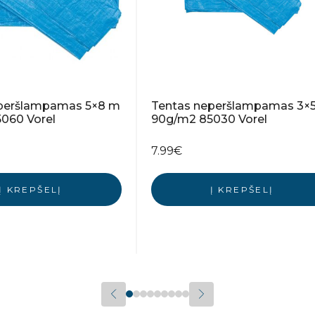
peršlampamas 5×8 m
Tentas neperšlampamas 3×
060 Vorel
90g/m2 85030 Vorel
7.99
€
Į KREPŠELĮ
Į KREPŠELĮ