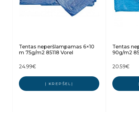
Tentas neperšlampamas 6×10
Tentas ne
m 75g/m2 85118 Vorel
90g/m2 85
24.99
€
20.59
€
Į KREPŠELĮ