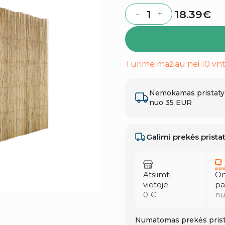
18.39
€
-
+
Quantity
Turime mažiau nei 10 vnt
Nemokamas pristat
nuo 35 EUR
Galimi prekės prist
Atsiimti
Om
vietoje
pa
0 €
nu
Numatomas prekės prist