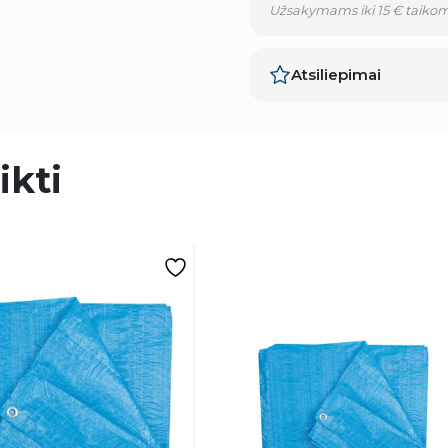
Užsakymams iki 15 € taikom
Atsiliepimai
ikti