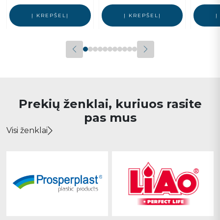
Į KREPŠELĮ
Į KREPŠELĮ
Į
Prekių ženklai, kuriuos rasite
pas mus
Visi ženklai