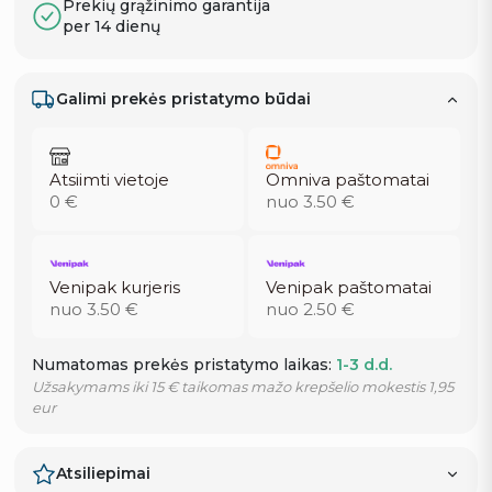
Prekių grąžinimo garantija
per 14 dienų
Galimi prekės pristatymo būdai
Atsiimti vietoje
Omniva paštomatai
0 €
nuo 3.50 €
Venipak kurjeris
Venipak paštomatai
nuo 3.50 €
nuo 2.50 €
Numatomas prekės pristatymo laikas:
1-3 d.d.
Užsakymams iki 15 € taikomas mažo krepšelio mokestis 1,95
eur
Atsiliepimai