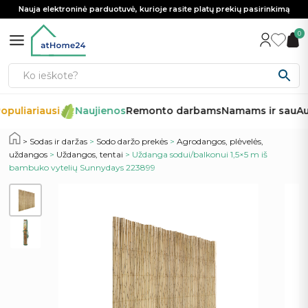
Nauja elektroninė parduotuvė, kurioje rasite platų prekių pasirinkimą
0
opuliariausi
Naujienos
Remonto darbams
Namams ir sau
Au
Sodas ir daržas
>
Sodo daržo prekės
>
Agrodangos, plėvelės,
uždangos
>
Uždangos, tentai
> Uždanga sodui/balkonui 1,5×5 m iš
bambuko vytelių Sunnydays 223899