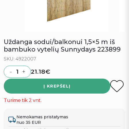
Uždanga sodui/balkonui 1,5×5 m iš
bambuko vytelių Sunnydays 223899
SKU: 4922007
21.18
€
-
+
Quantity
Į KREPŠELĮ
Turime tik 2 vnt.
Nemokamas pristatymas
nuo 35 EUR