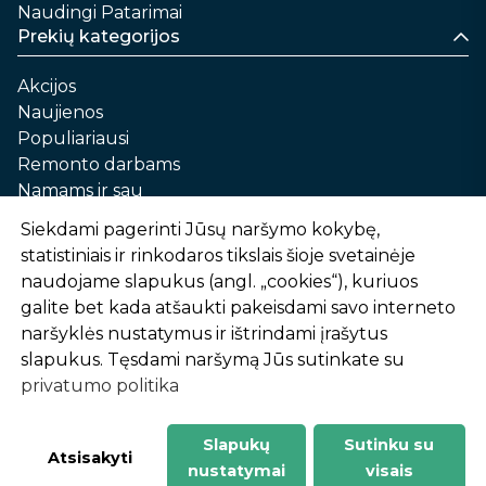
Naudingi Patarimai
Prekių kategorijos
Akcijos
Naujienos
Populiariausi
Remonto darbams
Namams ir sau
Automobilių priežiūrai
Siekdami pagerinti Jūsų naršymo kokybę,
Sodui ir daržui
statistiniais ir rinkodaros tikslais šioje svetainėje
Informacija
naudojame slapukus (angl. „cookies“), kuriuos
galite bet kada atšaukti pakeisdami savo interneto
Apie mus
naršyklės nustatymus ir ištrindami įrašytus
Prekių pirkimo – pardavimo taisyklės
slapukus. Tęsdami naršymą Jūs sutinkate su
Prekių pristatymas ir atsiėmimas
privatumo politika
Garantinis aptarnavimas ir prekių grąžinimas
Privatumo politika
Slapukų
Sutinku su
-
1
2
%
n
u
o
l
a
i
d
a
Atsisakyti
nustatymai
visais
AtHome24.lt © 2026 Visos teisės saugomos