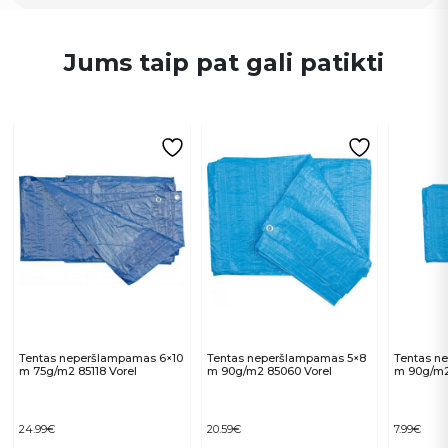
Jums taip pat gali patikti
Tentas neperšlampamas 6×10
Tentas neperšlampamas 5×8
Tentas n
m 75g/m2 85118 Vorel
m 90g/m2 85060 Vorel
m 90g/m2
24.99
€
20.59
€
7.99
€