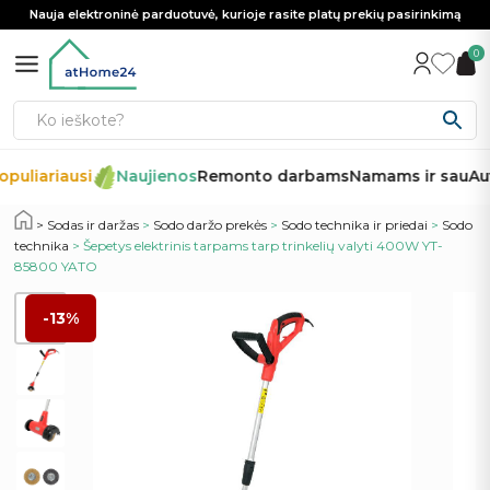
Nauja elektroninė parduotuvė, kurioje rasite platų prekių pasirinkimą
0
puliariausi
Naujienos
Remonto darbams
Namams ir sau
Aut
Sodas ir daržas
>
Sodo daržo prekės
>
Sodo technika ir priedai
>
Sodo
technika
> Šepetys elektrinis tarpams tarp trinkelių valyti 400W YT-
85800 YATO
-13%