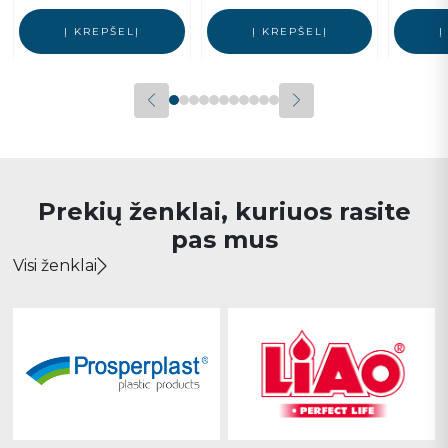
Į KREPŠELĮ
Į KREPŠELĮ
Į
Prekių ženklai, kuriuos rasite
pas mus
Visi ženklai