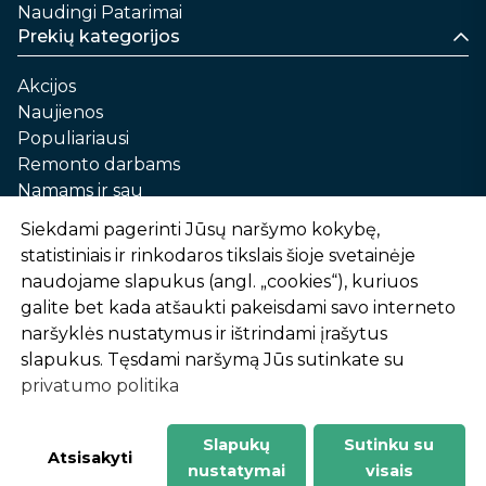
Naudingi Patarimai
Prekių kategorijos
Akcijos
Naujienos
Populiariausi
Remonto darbams
Namams ir sau
Automobilių priežiūrai
Siekdami pagerinti Jūsų naršymo kokybę,
Sodui ir daržui
statistiniais ir rinkodaros tikslais šioje svetainėje
Informacija
naudojame slapukus (angl. „cookies“), kuriuos
galite bet kada atšaukti pakeisdami savo interneto
Apie mus
naršyklės nustatymus ir ištrindami įrašytus
Prekių pirkimo – pardavimo taisyklės
slapukus. Tęsdami naršymą Jūs sutinkate su
Prekių pristatymas ir atsiėmimas
privatumo politika
Garantinis aptarnavimas ir prekių grąžinimas
Privatumo politika
Slapukų
Sutinku su
-
1
2
%
n
u
o
l
a
i
d
a
Atsisakyti
nustatymai
visais
AtHome24.lt © 2026 Visos teisės saugomos