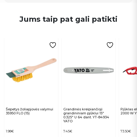
Jums taip pat gali patikti
Šepetys žoliapjovės valymui
Grandinės kreipiančioji
Pjūklas el
35950 FLO (15)
grandininiam pjūklui 15″
2000 W Y
0.325″ U 64 dant. YT-84934
YATO
1.98
€
7.45
€
73.50
€