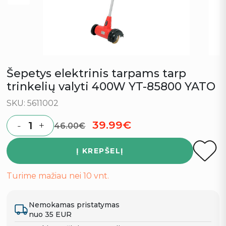
Šepetys elektrinis tarpams tarp
trinkelių valyti 400W YT-85800 YATO
SKU: 5611002
Original price was: 46.0
Current price is: 
39.99
€
-
+
46.00
€
Quantity
Į KREPŠELĮ
Turime mažiau nei 10 vnt.
Nemokamas pristatymas
nuo 35 EUR