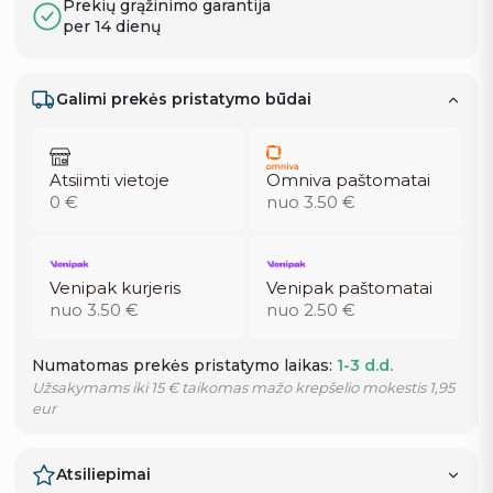
Prekių grąžinimo garantija
per 14 dienų
Galimi prekės pristatymo būdai
Atsiimti vietoje
Omniva paštomatai
0 €
nuo 3.50 €
Venipak kurjeris
Venipak paštomatai
nuo 3.50 €
nuo 2.50 €
Numatomas prekės pristatymo laikas:
1-3 d.d.
Užsakymams iki 15 € taikomas mažo krepšelio mokestis 1,95
eur
Atsiliepimai