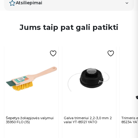
Atsiliepimai
Jums taip pat gali patikti
Šepetys žoliapjovės valymui
Galva trimeriui 2,2-3,0 mm 2
Trimeris 
35950 FLO (15)
valai YT-85121 YATO
85234 YA