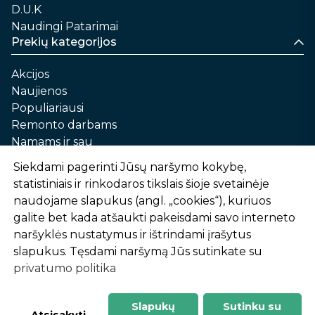
D.U.K
Naudingi Patarimai
Prekių kategorijos
Akcijos
Naujienos
Populiariausi
Remonto darbams
Namams ir sau
Automobilių priežiūrai
Siekdami pagerinti Jūsų naršymo kokybę,
Sodui ir daržui
statistiniais ir rinkodaros tikslais šioje svetainėje
Informacija
naudojame slapukus (angl. „cookies“), kuriuos
galite bet kada atšaukti pakeisdami savo interneto
Apie mus
naršyklės nustatymus ir ištrindami įrašytus
Prekių pirkimo – pardavimo taisyklės
slapukus. Tęsdami naršymą Jūs sutinkate su
Prekių pristatymas ir atsiėmimas
privatumo politika
Garantinis aptarnavimas ir prekių grąžinimas
Privatumo politika
Slapukų
Sutinku su
-
1
2
%
n
u
o
l
a
i
d