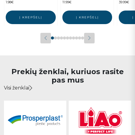
1.98
€
11.99
€
39.99
€
Į KREPŠELĮ
Į KREPŠELĮ
Į
Prekių ženklai, kuriuos rasite
pas mus
Visi ženklai