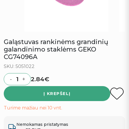
Galąstuvas rankinėms grandinių
galandinimo staklėms GEKO
CG74096A
SKU: 5051022
2.84
€
-
+
Quantity
Į KREPŠELĮ
Turime mažiau nei 10 vnt.
Nemokamas pristatymas