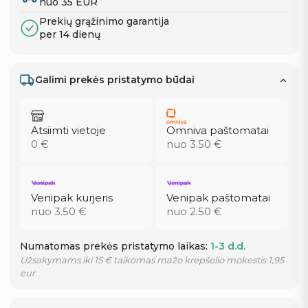
nuo 35 EUR
Prekių grąžinimo garantija
per 14 dienų
Galimi prekės pristatymo būdai
Atsiimti vietoje
Omniva paštomatai
0 €
nuo 3.50 €
Venipak kurjeris
Venipak paštomatai
nuo 3.50 €
nuo 2.50 €
Numatomas prekės pristatymo laikas:
1-3 d.d.
Užsakymams iki 15 € taikomas mažo krepšelio mokestis 1,95
eur