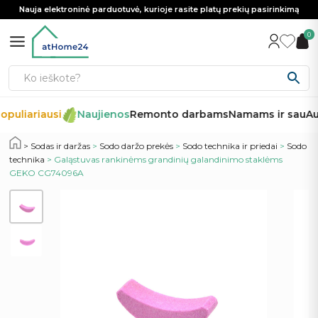
Nauja elektroninė parduotuvė, kurioje rasite platų prekių pasirinkimą
0
opuliariausi
Naujienos
Remonto darbams
Namams ir sau
Au
Sodas ir daržas
>
Sodo daržo prekės
>
Sodo technika ir priedai
>
Sodo
technika
> Galąstuvas rankinėms grandinių galandinimo staklėms
GEKO CG74096A