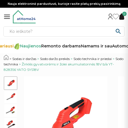
Nauja elektroninė parduotuvė, kurioje rasite platų prekių pasirinkimą
0
riausi
Naujienos
Remonto darbams
Namams ir sau
Automobi
Sodas ir daržas
>
Sodo daržo prekės
>
Sodo technika ir priedai
>
Sodo
technika
> Žirklės gyvatvorėms ir žolei akumuliatorinės 18V b/a YT-
828356 YATO SYS18V