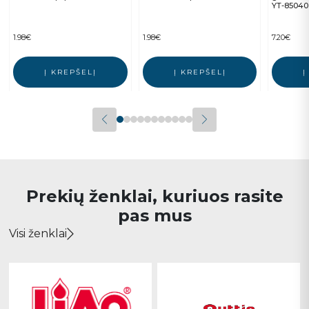
YT-85040
1.98
€
1.98
€
7.20
€
Į KREPŠELĮ
Į KREPŠELĮ
Į
Prekių ženklai, kuriuos rasite
pas mus
Visi ženklai