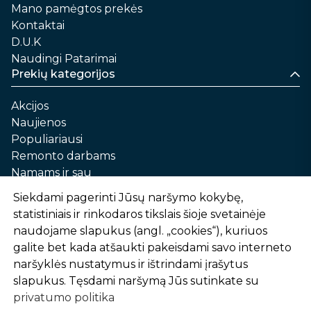
Mano pamėgtos prekės
Kontaktai
D.U.K
Naudingi Patarimai
Prekių kategorijos
Akcijos
Naujienos
Populiariausi
Remonto darbams
Namams ir sau
Automobilių priežiūrai
Siekdami pagerinti Jūsų naršymo kokybę,
Sodui ir daržui
statistiniais ir rinkodaros tikslais šioje svetainėje
Informacija
naudojame slapukus (angl. „cookies“), kuriuos
galite bet kada atšaukti pakeisdami savo interneto
Apie mus
naršyklės nustatymus ir ištrindami įrašytus
Prekių pirkimo – pardavimo taisyklės
slapukus. Tęsdami naršymą Jūs sutinkate su
Prekių pristatymas ir atsiėmimas
privatumo politika
Garantinis aptarnavimas ir prekių grąžinimas