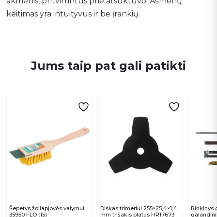
akmenis, pritvirtintus prie atsuktuvo. Ašmenų
keitimas yra intuityvus ir be įrankių.
Jums taip pat gali patikti
Šepetys žoliapjovės valymui
Diskas trimeriui 255×25,4×1,4
Rinkinys 
35950 FLO (15)
mm trišakis platus HR17673
galandini