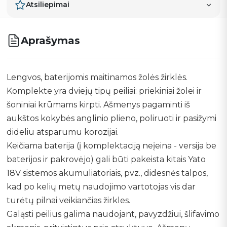
Atsiliepimai
Aprašymas
Lengvos, baterijomis maitinamos žolės žirklės.
Komplekte yra dviejų tipų peiliai: priekiniai žolei ir
šoniniai krūmams kirpti. Ašmenys pagaminti iš
aukštos kokybės anglinio plieno, poliruoti ir pasižymi
dideliu atsparumu korozijai.
Keičiama baterija (į komplektaciją neįeina - versija be
baterijos ir pakrovėjo) gali būti pakeista kitais Yato
18V sistemos akumuliatoriais, pvz., didesnės talpos,
kad po kelių metų naudojimo vartotojas vis dar
turėtų pilnai veikiančias žirkles.
Galąsti peilius galima naudojant, pavyzdžiui, šlifavimo