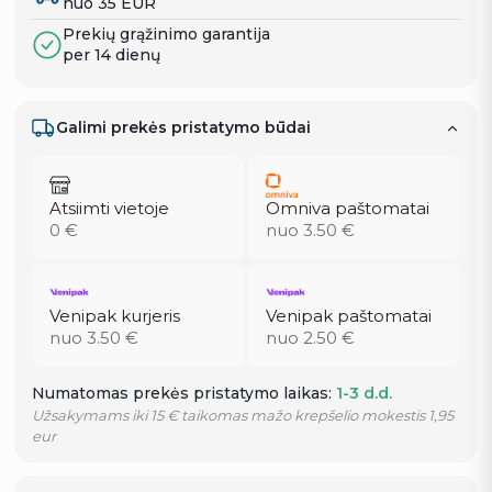
nuo 35 EUR
Prekių grąžinimo garantija
per 14 dienų
Galimi prekės pristatymo būdai
Atsiimti vietoje
Omniva paštomatai
0 €
nuo 3.50 €
Venipak kurjeris
Venipak paštomatai
nuo 3.50 €
nuo 2.50 €
Numatomas prekės pristatymo laikas:
1-3 d.d.
Užsakymams iki 15 € taikomas mažo krepšelio mokestis 1,95
eur