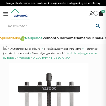
Nauja elektroninė parduotuvė, kurioje rasite platų prekių pasirinkimą
0
puliariausi
Naujienos
Remonto darbams
Namams ir sau
Aut
Automobilių priežiūrai
>
Prekės automobilininkams
>
Remonto
įrankiai ir prietaisai
>
Nuėmėjai guoliams ir kiti
> Nuėmėjas guoliams
dvipusis universalus 40-220 mm YT-0640 YATO