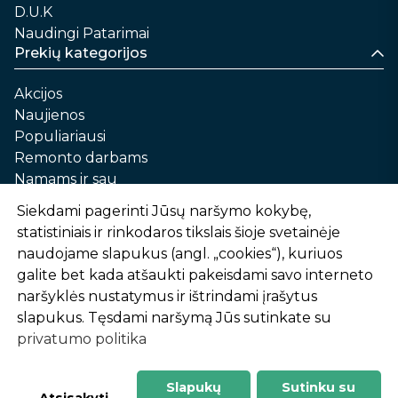
D.U.K
Naudingi Patarimai
Prekių kategorijos
Akcijos
Naujienos
Populiariausi
Remonto darbams
Namams ir sau
Automobilių priežiūrai
Siekdami pagerinti Jūsų naršymo kokybę,
Sodui ir daržui
statistiniais ir rinkodaros tikslais šioje svetainėje
Informacija
naudojame slapukus (angl. „cookies“), kuriuos
galite bet kada atšaukti pakeisdami savo interneto
Apie mus
naršyklės nustatymus ir ištrindami įrašytus
Prekių pirkimo – pardavimo taisyklės
slapukus. Tęsdami naršymą Jūs sutinkate su
Prekių pristatymas ir atsiėmimas
privatumo politika
Garantinis aptarnavimas ir prekių grąžinimas
Privatumo politika
Slapukų
Sutinku su
-
1
2
%
n
u
o
l
a
i
d