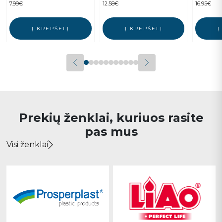
7.99
€
12.58
€
16.95
€
Į KREPŠELĮ
Į KREPŠELĮ
Į
Prekių ženklai, kuriuos rasite
pas mus
Visi ženklai