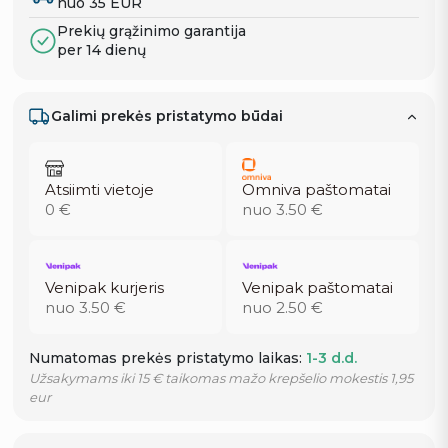
nuo 35 EUR
Prekių grąžinimo garantija
per 14 dienų
Galimi prekės pristatymo būdai
Atsiimti vietoje
Omniva paštomatai
0 €
nuo 3.50 €
Venipak kurjeris
Venipak paštomatai
nuo 3.50 €
nuo 2.50 €
Numatomas prekės pristatymo laikas:
1-3 d.d.
Užsakymams iki 15 € taikomas mažo krepšelio mokestis 1,95
eur