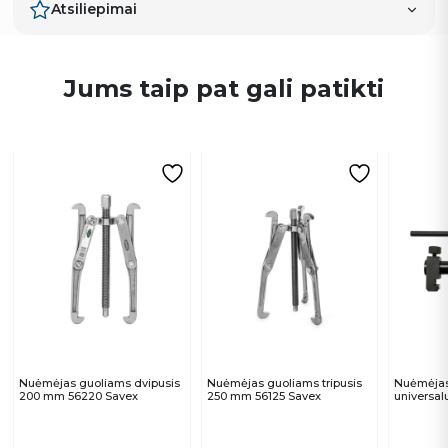
Atsiliepimai
Jums taip pat gali patikti
Nuėmėjas guoliams dvipusis
Nuėmėjas guoliams tripusis
Nuėmėjas
200 mm 56220 Savex
250 mm 56125 Savex
universa