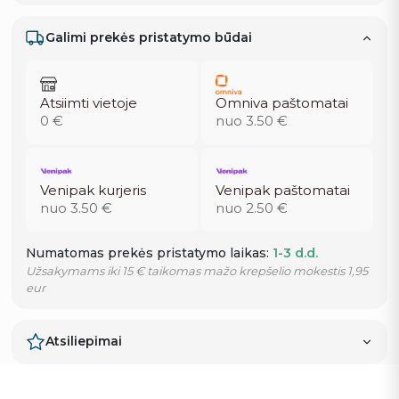
Galimi prekės pristatymo būdai
Atsiimti vietoje
Omniva paštomatai
0 €
nuo 3.50 €
Venipak kurjeris
Venipak paštomatai
nuo 3.50 €
nuo 2.50 €
Numatomas prekės pristatymo laikas:
1-3 d.d.
Užsakymams iki 15 € taikomas mažo krepšelio mokestis 1,95
eur
Atsiliepimai