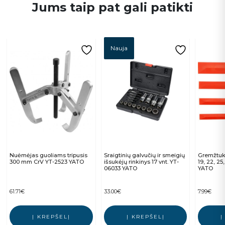
Jums taip pat gali patikti
Nauja
Nuėmėjas guoliams tripusis
Sraigtinių galvučių ir smeigių
Gremžtuka
300 mm CrV YT-2523 YATO
išsukėjų rinkinys 17 vnt. YT-
19, 22, 2
06033 YATO
YATO
61.71
€
33.00
€
7.99
€
Į KREPŠELĮ
Į KREPŠELĮ
Į