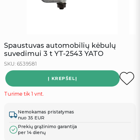
Spaustuvas automobilių kėbulų
suvedimui 3 t YT-2543 YATO
SKU: 6539581
Į KREPŠELĮ
Turime tik 1 vnt.
Nemokamas pristatymas
nuo 35 EUR
Prekių grąžinimo garantija
per 14 dienų