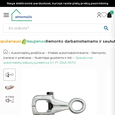
Nauja elektroninė parduotuvė, kurioje rasite platų prekių pasirinkimą
0
puliariausi
Naujienos
Remonto darbams
Namams ir sau
Aut
Automobilių priežiūrai
>
Prekės automobilininkams
>
Remonto
įrankiai ir prietaisai
>
Nuėmėjai guoliams ir kiti
> Spaustuvas
automobilių kėbulų suvedimui 3 t YT-2543 YATO