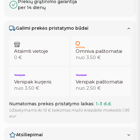
Prekių grąžinimo garantija
per 14 dienų
Galimi prekės pristatymo būdai
Atsiimti vietoje
Omniva paštomatai
0 €
nuo 3.50 €
Venipak kurjeris
Venipak paštomatai
nuo 3.50 €
nuo 2.50 €
Numatomas prekės pristatymo laikas:
1-3 d.d.
Užsakymams iki 15 € taikomas mažo krepšelio mokestis 1,95
eur
Atsiliepimai