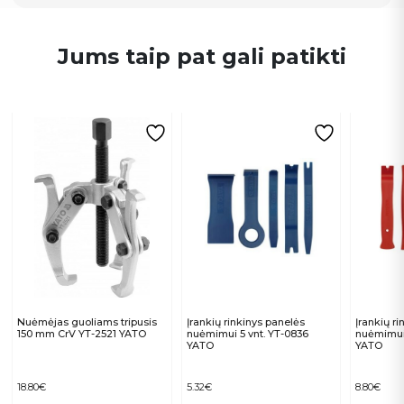
Jums taip pat gali patikti
Nuėmėjas guoliams tripusis
Įrankių rinkinys panelės
Įrankių r
150 mm CrV YT-2521 YATO
nuėmimui 5 vnt. YT-0836
nuėmimui 
YATO
YATO
18.80
€
5.32
€
8.80
€