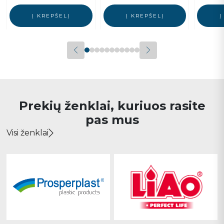
Į KREPŠELĮ
Į KREPŠELĮ
Į
Prekių ženklai, kuriuos rasite
pas mus
Visi ženklai