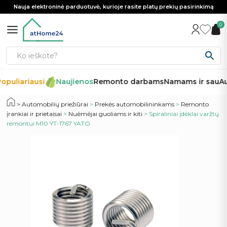
Nauja elektroninė parduotuvė, kurioje rasite platų prekių pasirinkimą
0
opuliariausi
Naujienos
Remonto darbams
Namams ir sau
Au
Automobilių priežiūrai
>
Prekės automobilininkams
>
Remonto
įrankiai ir prietaisai
>
Nuėmėjai guoliams ir kiti
> Spiraliniai įdėklai varžtų
remontui M10 YT-1767 YATO