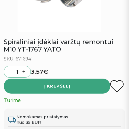
Spiraliniai įdėklai varžtų remontui
M10 YT-1767 YATO
SKU: 6716941
3.57
€
-
+
Quantity
Į KREPŠELĮ
Turime
Nemokamas pristatymas
nuo 35 EUR