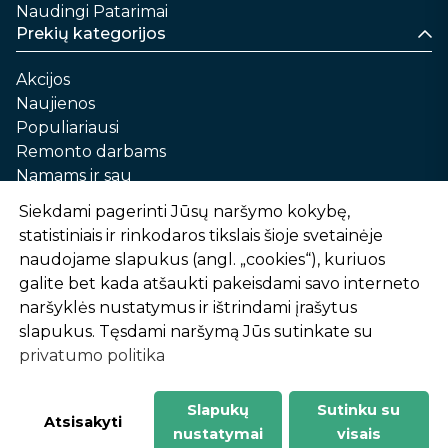
Naudingi Patarimai
Prekių kategorijos
Akcijos
Naujienos
Populiariausi
Remonto darbams
Namams ir sau
Automobilių priežiūrai
Siekdami pagerinti Jūsų naršymo kokybę,
Sodui ir daržui
statistiniais ir rinkodaros tikslais šioje svetainėje
Informacija
naudojame slapukus (angl. „cookies“), kuriuos
galite bet kada atšaukti pakeisdami savo interneto
Apie mus
naršyklės nustatymus ir ištrindami įrašytus
Prekių pirkimo – pardavimo taisyklės
slapukus. Tęsdami naršymą Jūs sutinkate su
Prekių pristatymas ir atsiėmimas
privatumo politika
Garantinis aptarnavimas ir prekių grąžinimas
Privatumo politika
Slapukų
Sutinku su
-
1
2
%
n
u
o
l
a
i
d
a
Atsisakyti
nustatymai
visais
AtHome24.lt © 2026 Visos teisės saugomos