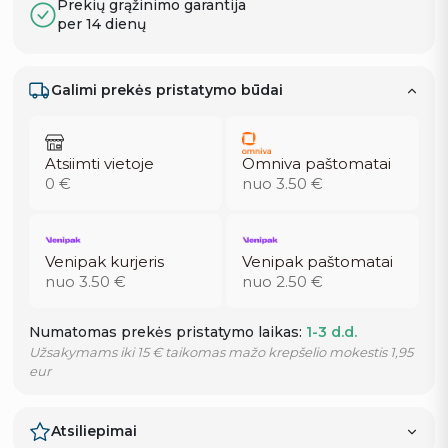
Prekių grąžinimo garantija
per 14 dienų
Galimi prekės pristatymo būdai
Atsiimti vietoje
Omniva paštomatai
0 €
nuo 3.50 €
Venipak kurjeris
Venipak paštomatai
nuo 3.50 €
nuo 2.50 €
Numatomas prekės pristatymo laikas:
1-3 d.d.
Užsakymams iki 15 € taikomas mažo krepšelio mokestis 1,95
eur
Atsiliepimai