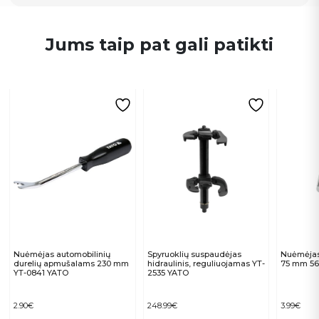
Jums taip pat gali patikti
Nuėmėjas automobilinių
Spyruoklių suspaudėjas
Nuėmėjas 
durelių apmušalams 230 mm
hidraulinis, reguliuojamas YT-
75 mm 561
YT-0841 YATO
2535 YATO
2.90
€
248.99
€
3.99
€