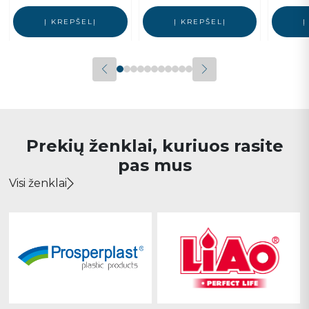
Į KREPŠELĮ
Į KREPŠELĮ
Į
Prekių ženklai, kuriuos rasite
pas mus
Visi ženklai