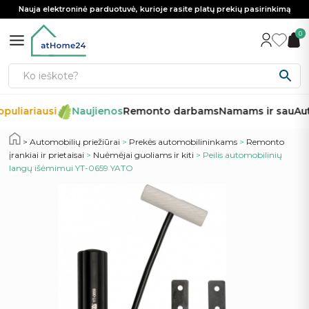
Nauja elektroninė parduotuvė, kurioje rasite platų prekių pasirinkimą
0
puliariausi
Naujienos
Remonto darbams
Namams ir sau
Aut
Automobilių priežiūrai
>
Prekės automobilininkams
>
Remonto
įrankiai ir prietaisai
>
Nuėmėjai guoliams ir kiti
> Peilis automobilinių
langų išėmimui YT-0659 YATO