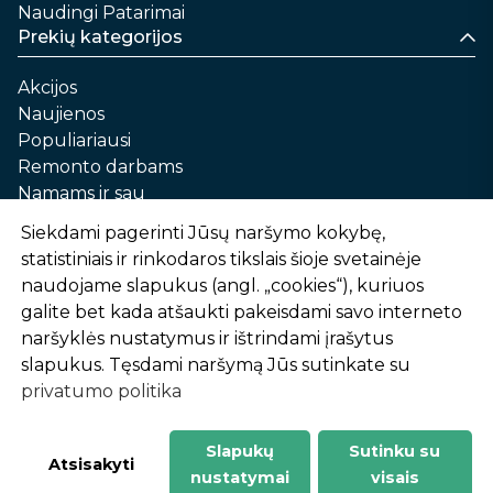
Naudingi Patarimai
Prekių kategorijos
Akcijos
Naujienos
Populiariausi
Remonto darbams
Namams ir sau
Automobilių priežiūrai
Siekdami pagerinti Jūsų naršymo kokybę,
Sodui ir daržui
statistiniais ir rinkodaros tikslais šioje svetainėje
Informacija
naudojame slapukus (angl. „cookies“), kuriuos
galite bet kada atšaukti pakeisdami savo interneto
Apie mus
naršyklės nustatymus ir ištrindami įrašytus
Prekių pirkimo – pardavimo taisyklės
slapukus. Tęsdami naršymą Jūs sutinkate su
Prekių pristatymas ir atsiėmimas
privatumo politika
Garantinis aptarnavimas ir prekių grąžinimas
Privatumo politika
Slapukų
Sutinku su
-
1
2
%
n
u
o
l
a
i
d
a
Atsisakyti
nustatymai
visais
AtHome24.lt © 2026 Visos teisės saugomos