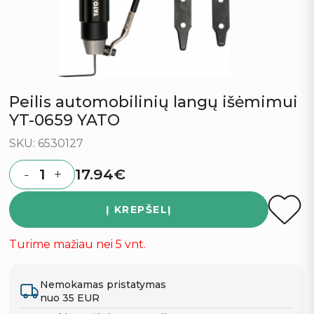
Peilis automobilinių langų išėmimui
YT-0659 YATO
SKU: 6530127
17.94
€
-
+
Quantity
Į KREPŠELĮ
Turime mažiau nei 5 vnt.
Nemokamas pristatymas
nuo 35 EUR