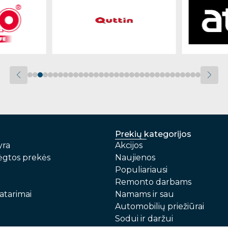
Prekių kategorijos
yra
Akcijos
gtos prekės
Naujienos
Populiariausi
Remonto darbams
atarimai
Namams ir sau
Automobilių priežiūrai
Sodui ir daržui