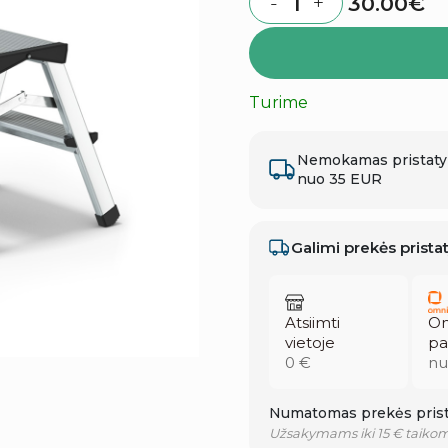
30.00
€
-
+
Quantity
Turime
Nemokamas pristat
nuo 35 EUR
Galimi prekės prist
Atsiimti
Om
vietoje
pa
0 €
nu
Numatomas prekės prist
Užsakymams iki 15 € taikom