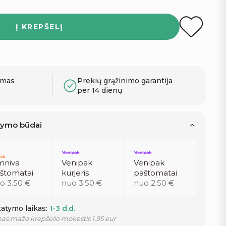
Į KREPŠELĮ
ymas
Prekių grąžinimo garantija
per 14 dienų
atymo būdai
niva
Venipak
Venipak
štomatai
kurjeris
paštomatai
o 3.50 €
nuo 3.50 €
nuo 2.50 €
atymo laikas:
1-3 d.d.
as mažo krepšelio mokestis 1,95 eur