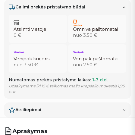
Galimi prekės pristatymo būdai
Atsiimti vietoje
Omniva paštomatai
0 €
nuo 3.50 €
Venipak kurjeris
Venipak paštomatai
nuo 3.50 €
nuo 2.50 €
Numatomas prekės pristatymo laikas:
1-3 d.d.
Užsakymams iki 15 € taikomas mažo krepšelio mokestis 1,95
eur
Atsiliepimai
Aprašymas