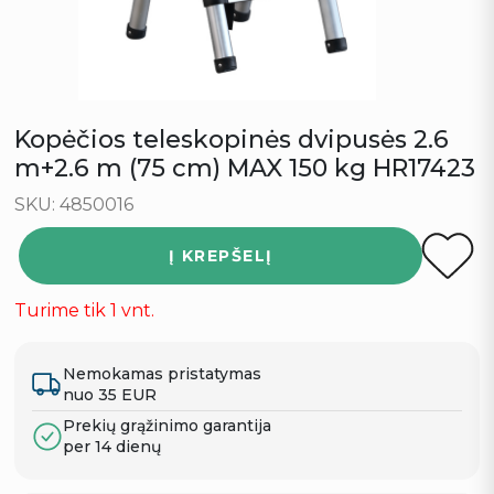
Kopėčios teleskopinės dvipusės 2.6
m+2.6 m (75 cm) MAX 150 kg HR17423
SKU: 4850016
Į KREPŠELĮ
Turime tik 1 vnt.
Nemokamas pristatymas
nuo 35 EUR
Prekių grąžinimo garantija
per 14 dienų