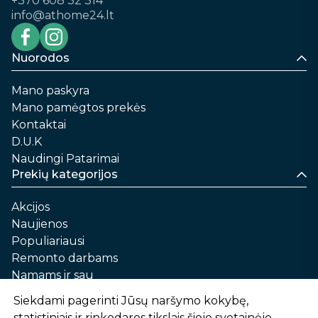
+370 608 32 314
info@athome24.lt
Nuorodos
Mano paskyra
Mano pamėgtos prekės
Kontaktai
D.U.K
Naudingi Patarimai
Prekių kategorijos
Akcijos
Naujienos
Populiariausi
Remonto darbams
Namams ir sau
Automobilių priežiūrai
Siekdami pagerinti Jūsų naršymo kokybę,
Sodui ir daržui
statistiniais ir rinkodaros tikslais šioje svetainėje