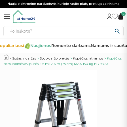
Nauja elektroninė parduotuvė, kurioje rasite platų prekių pasirinkimą
0
puliariausi
Naujienos
Remonto darbams
Namams ir sau
Aut
Sodas ir daržas
>
Sodo daržo prekės
>
Kopėčios, atramos
> Kopėčios
teleskopinės dvipusės 2.6 m+2.6 m (75 cm) MAX 150 kg HR17423