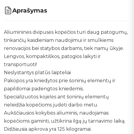
Aprašymas
Aliumininės dvipusės kopėčios turi daug patogumų,
tinkančių kasdieniam naudojimui ir smulkiems
renovacijos bei statybos darbams, tiek namų ūkyje.
Lengvos, kompaktiškos, patogios laikyti ir
transportuoti!
Neslystantys platūs laipteliai
Pakopos yra kniedytos prie šoninių elementų ir
papildomai padengtos kniedėmis.
Specializuotos kojelės ant šoninių elementų
neleidžia kopėčioms judėti darbo metu.
Aukščiausios kokybės aliuminis, naudojamas
kopėčioms gaminti, užtikrina ilgą jų tarnavimo laiką.
Didžiausia apkrova yra 125 kilogramai.