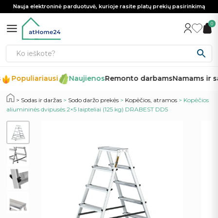
Nauja elektroninė parduotuvė, kurioje rasite platų prekių pasirinkimą
0
Populiariausi
Naujienos
Remonto darbams
Namams ir s
Sodas ir daržas
>
Sodo daržo prekės
>
Kopėčios, atramos
> Kopėčios
aliumininės dvipusės 2×5 laipteliai (125 kg) DRABEST DD5