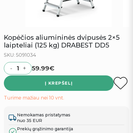
Kopėčios aliumininės dvipusės 2×5
laipteliai (125 kg) DRABEST DD5
SKU: 5091034
59.99
€
-
+
Quantity
Į KREPŠELĮ
Turime mažiau nei 10 vnt.
Nemokamas pristatymas
nuo 35 EUR
Prekių grąžinimo garantija