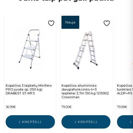
Nauja
Kopėčios 3 laiptelių Minifero
Kopėčios aliumininės
Kopėčios 
PRO juoda sp. (150 kg)
daugiafunkcinės 4×3
turėklais
DRABEST ST-MF3
laipteliai 3,7m 150 kg 1215902
ALDP+P5
Crownman
36.99
€
79.00
€
79.99
€
Į KREPŠELĮ
Į KREPŠELĮ
Į