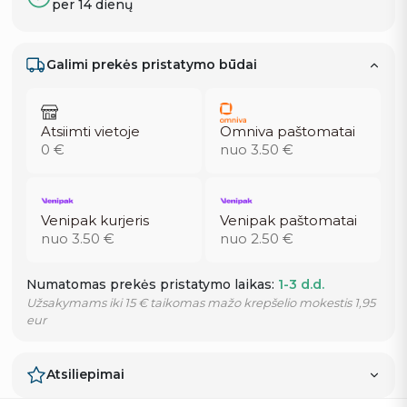
per 14 dienų
Galimi prekės pristatymo būdai
Atsiimti vietoje
Omniva paštomatai
0 €
nuo 3.50 €
Venipak kurjeris
Venipak paštomatai
nuo 3.50 €
nuo 2.50 €
Numatomas prekės pristatymo laikas:
1-3 d.d.
Užsakymams iki 15 € taikomas mažo krepšelio mokestis 1,95
eur
Atsiliepimai