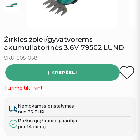
Žirklės žolei/gyvatvorėms
akumuliatorinės 3.6V 79502 LUND
SKU: 5051058
Į KREPŠELĮ
Turime tik 1 vnt.
Nemokamas pristatymas
nuo 35 EUR
Prekių grąžinimo garantija
per 14 dienų