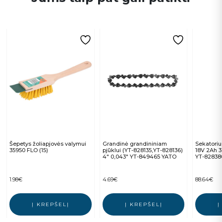
Šepetys žoliapjovės valymui
Grandinė grandininiam
Sekatoriu
35950 FLO (15)
pjūklui (YT-828135,YT-828136)
18V 2Ah 3
4″ 0,043″ YT-849465 YATO
YT-82838
1.98
€
4.69
€
88.64
€
Į KREPŠELĮ
Į KREPŠELĮ
Į