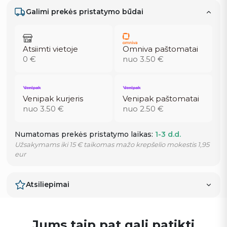
Galimi prekės pristatymo būdai
Atsiimti vietoje
Omniva paštomatai
0 €
nuo 3.50 €
Venipak kurjeris
Venipak paštomatai
nuo 3.50 €
nuo 2.50 €
Numatomas prekės pristatymo laikas:
1-3 d.d.
Užsakymams iki 15 € taikomas mažo krepšelio mokestis 1,95
eur
Atsiliepimai
Jums taip pat gali patikti