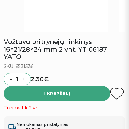
Vožtuvų pritrynėjų rinkinys
16×21/28×24 mm 2 vnt. YT-06187
YATO
SKU: 6531536
2.30
€
-
+
Quantity
Į KREPŠELĮ
Turime tik 2 vnt.
Nemokamas pristatymas