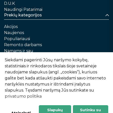
D.U.K
Naudingi Patarimai
Prekių kategorijos
Akcijos
Naujienos
Populiariausi
Remonto darbams
Namams ir sau
Automobilių priežiūrai
Siekdami pagerinti Jūsų naršymo kokybę,
Sodui ir daržui
statistiniais ir rinkodaros tikslais šioje svetainėje
Informacija
naudojame slapukus (angl. „cookies“), kuriuos
galite bet kada atšaukti pakeisdami savo interneto
Apie mus
naršyklės nustatymus ir ištrindami įrašytus
Prekių pirkimo – pardavimo taisyklės
slapukus. Tęsdami naršymą Jūs sutinkate su
Prekių pristatymas ir atsiėmimas
privatumo politika
Garantinis aptarnavimas ir prekių grąžinimas
Privatumo politika
Slapukų
Sutinku su
-
1
2
%
n
u
o
l
a
i
d