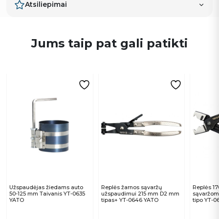
Atsiliepimai
Jums taip pat gali patikti
Užspaudėjas žiedams auto
Replės žarnos sąvaržų
Replės 1
50-125 mm Taivanis YT-0635
užspaudimui 215 mm D2 mm
sąvaržom
YATO
tipas+ YT-0646 YATO
tipo YT-