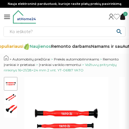
Nauja elektroninė parduotuvė, kurioje rasite platų prekių pasirinkimą
0
puliariausi
Naujienos
Remonto darbams
Namams ir sau
Aut
Automobilių priežiūrai
>
Prekės automobilininkams
>
Remonto
įrankiai ir prietaisai
>
Įrankiai variklio remontui
> Vožtuvų pritrynėjų
rinkinys 16×21/28×24 mm 2 vnt. YT-06187 YATO