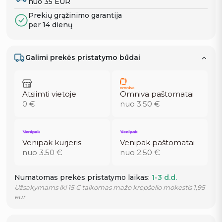
nuo 35 EUR
Prekių grąžinimo garantija
per 14 dienų
Galimi prekės pristatymo būdai
Atsiimti vietoje
Omniva paštomatai
0 €
nuo 3.50 €
Venipak kurjeris
Venipak paštomatai
nuo 3.50 €
nuo 2.50 €
Numatomas prekės pristatymo laikas:
1-3 d.d.
Užsakymams iki 15 € taikomas mažo krepšelio mokestis 1,95
eur