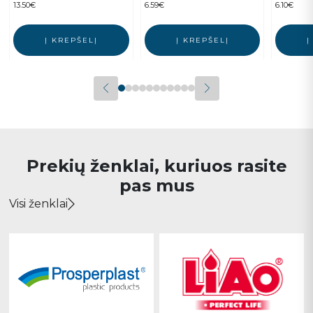
13.50
€
6.59
€
6.10
€
Į KREPŠELĮ
Į KREPŠELĮ
Į
Prekių ženklai, kuriuos rasite
pas mus
Visi ženklai