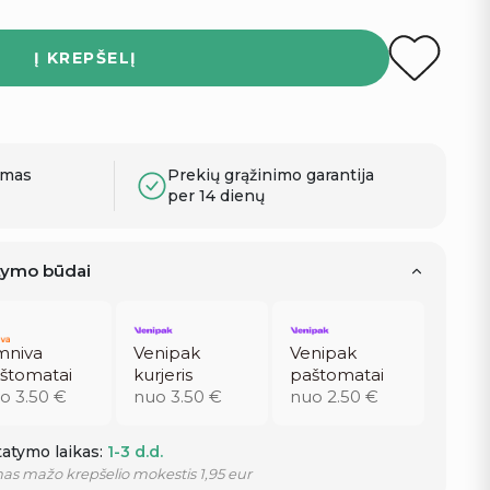
Į KREPŠELĮ
ymas
Prekių grąžinimo garantija
per 14 dienų
atymo būdai
niva
Venipak
Venipak
štomatai
kurjeris
paštomatai
o 3.50 €
nuo 3.50 €
nuo 2.50 €
atymo laikas:
1-3 d.d.
as mažo krepšelio mokestis 1,95 eur