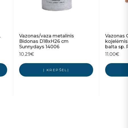
L
Vazonas/vaza metalinis
Vazonas 
Bidonas D18xH26 cm
kojelėmi
Sunnydays 14006
balta sp.
10.29
€
11.00
€
Į KREPŠELĮ