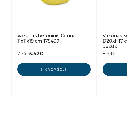
Vazonas betoninis Citrina
Vazonas k
11x11x19 cm 175439
D20xH17 
96989
Original
Current
7.74
€
5.42
€
8.99
€
price
price
was:
is:
Į KREPŠELĮ
7.74€.
5.42€.