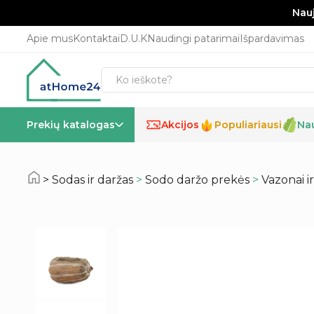
Nauj
Apie mus
Kontaktai
D.U.K
Naudingi patarimai
Išpardavimas
Prekių katalogas
Akcijos
Populiariausi
Na
%
Sodas ir daržas
>
Sodo daržo prekės
>
Vazonai i