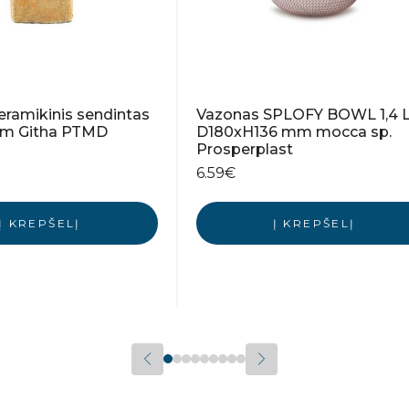
eramikinis sendintas
Vazonas SPLOFY BOWL 1,4 
cm Githa PTMD
D180xH136 mm mocca sp.
Prosperplast
6.59
€
Į KREPŠELĮ
Į KREPŠELĮ