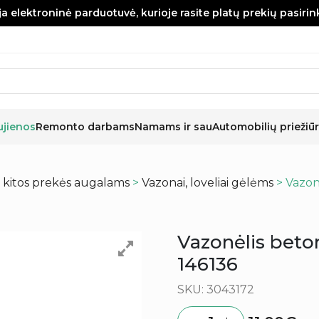
a elektroninė parduotuvė, kurioje rasite platų prekių pasiri
ujienos
Remonto darbams
Namams ir sau
Automobilių priežiūr
r kitos prekės augalams
>
Vazonai, loveliai gėlėms
> Vazon
Vazonėlis beto
146136
SKU: 3043172