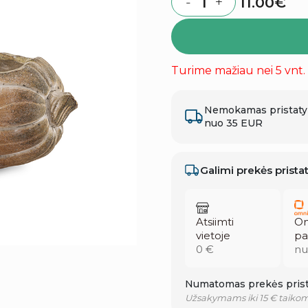
11.00
€
-
+
Quantity
Turime mažiau nei 5 vnt.
Nemokamas pristat
nuo 35 EUR
Galimi prekės prist
Atsiimti
Om
vietoje
pa
0 €
nu
Numatomas prekės prist
Užsakymams iki 15 € taikom