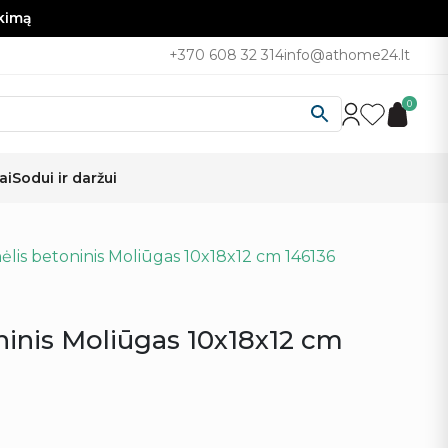
nkimą
+370 608 32 314
info@athome24.lt
0
ai
Sodui ir daržui
ėlis betoninis Moliūgas 10x18x12 cm 146136
ninis Moliūgas 10x18x12 cm