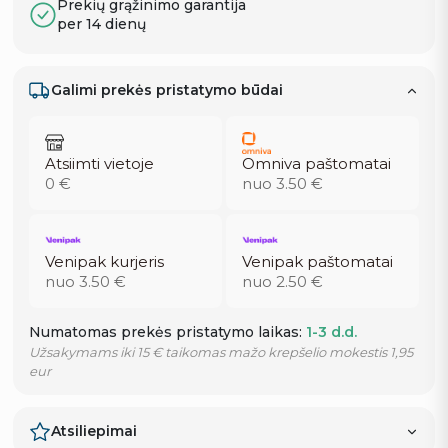
Prekių grąžinimo garantija
per 14 dienų
Galimi prekės pristatymo būdai
Atsiimti vietoje
Omniva paštomatai
0 €
nuo 3.50 €
Venipak kurjeris
Venipak paštomatai
nuo 3.50 €
nuo 2.50 €
Numatomas prekės pristatymo laikas:
1-3 d.d.
Užsakymams iki 15 € taikomas mažo krepšelio mokestis 1,95
eur
Atsiliepimai