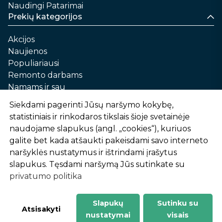
Naudingi Patarimai
Prekių kategorijos
Akcijos
Naujienos
Populiariausi
Remonto darbams
Namams ir sau
Automobilių priežiūrai
Siekdami pagerinti Jūsų naršymo kokybę,
Sodui ir daržui
statistiniais ir rinkodaros tikslais šioje svetainėje
Informacija
naudojame slapukus (angl. „cookies“), kuriuos
galite bet kada atšaukti pakeisdami savo interneto
Apie mus
naršyklės nustatymus ir ištrindami įrašytus
Prekių pirkimo – pardavimo taisyklės
slapukus. Tęsdami naršymą Jūs sutinkate su
Prekių pristatymas ir atsiėmimas
privatumo politika
Garantinis aptarnavimas ir prekių grąžinimas
Privatumo politika
Slapukų
Sutinku su
-
1
2
%
n
u
o
l
a
i
d
a
Atsisakyti
nustatymai
visais
AtHome24.lt © 2026 Visos teisės saugomos