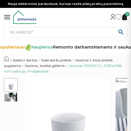
Nauja elektroninė parduotuvė, kurioje rasite platų prekių pasirinkimą
0
puliariausi
Naujienos
Remonto darbams
Namams ir sau
Aut
Sodas ir daržas
>
Sodo daržo prekės
>
Vazonai ir kitos prekės
augalams
>
Vazonai, loveliai gėlėms
> Vazonas ORIENT 2 L D157xH138
mm balta sp. Prosperplast