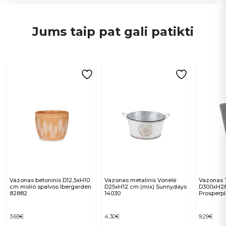
Jums taip pat gali patikti
Vazonas betoninis D12,5xH10
Vazonas metalinis Vonelė
Vazonas 
cm molio spalvos Ibergarden
D25xH12 cm (mix) Sunnydays
D300xH28
82882
14030
Prosperpl
3.69
€
4.30
€
9.29
€