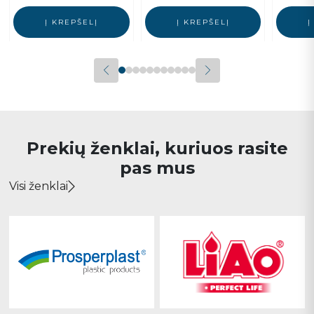
Į KREPŠELĮ
Į KREPŠELĮ
Į
Prekių ženklai, kuriuos rasite
pas mus
Visi ženklai