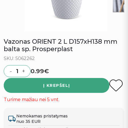
Vazonas ORIENT 2 L D157xH138 mm
balta sp. Prosperplast
SKU: 5062262
0.99
€
-
+
Quantity
Į KREPŠELĮ
Turime mažiau nei 5 vnt.
Nemokamas pristatymas
nuo 35 EUR