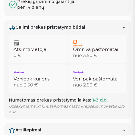
Prekių grąžinimo garantija
per 14 dienų
Galimi prekės pristatymo būdai
Atsiimti vietoje
Omniva paštomatai
0 €
nuo 3.50 €
Venipak kurjeris
Venipak paštomatai
nuo 3.50 €
nuo 2.50 €
Numatomas prekės pristatymo laikas:
1-3 d.d.
Užsakymams iki 15 € taikomas mažo krepšelio mokestis 1,95
eur
Atsiliepimai