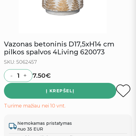
Vazonas betoninis D17,5xH14 cm
pilkos spalvos 4Living 620073
SKU: 5062457
7.50
€
-
+
Quantity
Į KREPŠELĮ
Turime mažiau nei 10 vnt.
Nemokamas pristatymas
nuo 35 EUR