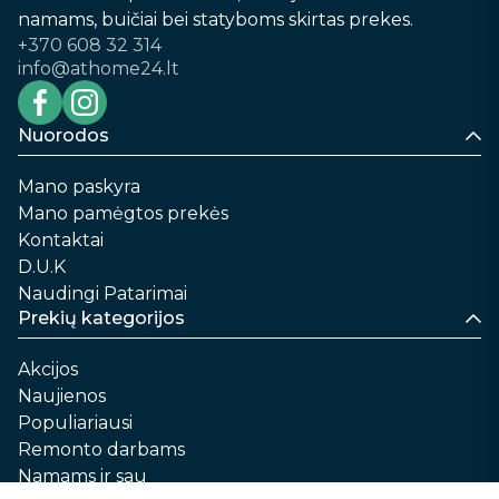
namams, buičiai bei statyboms skirtas prekes.
+370 608 32 314
info@athome24.lt
Nuorodos
Mano paskyra
Mano pamėgtos prekės
Kontaktai
D.U.K
Naudingi Patarimai
Prekių kategorijos
Akcijos
Naujienos
Populiariausi
Remonto darbams
Namams ir sau