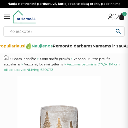
Nauja elektroninė parduotuvė, kurioje rasite platų prekių pasirinkimą
0
opuliariausi
Naujienos
Remonto darbams
Namams ir sau
Au
Sodas ir daržas
>
Sodo daržo prekės
>
Vazonai ir kitos prekės
augalams
>
Vazonai, loveliai gėlėms
> Vazonas betoninis D17,5xH14 cm
pilkos spalvos 4Living 620073