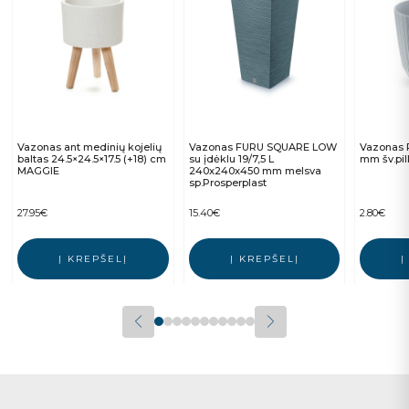
Vazonas ant medinių kojelių
Vazonas FURU SQUARE LOW
Vazonas 
baltas 24.5×24.5×17.5 (+18) cm
su įdėklu 19/7,5 L
mm šv.pil
MAGGIE
240x240x450 mm melsva
sp.Prosperplast
27.95
€
15.40
€
2.80
€
Į KREPŠELĮ
Į KREPŠELĮ
Į