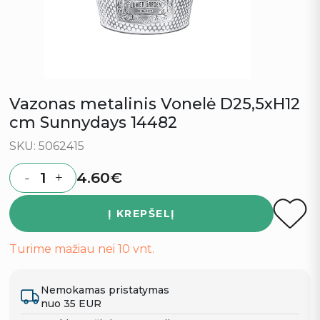
Vazonas metalinis Vonelė D25,5xH12
cm Sunnydays 14482
SKU: 5062415
4.60
€
-
+
Quantity
Į KREPŠELĮ
Turime mažiau nei 10 vnt.
Nemokamas pristatymas
nuo 35 EUR