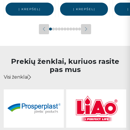
Į KREPŠELĮ
Į KREPŠELĮ
Į
Prekių ženklai, kuriuos rasite
pas mus
Visi ženklai