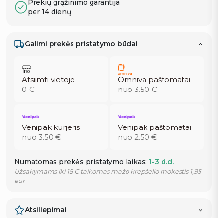
Prekių grąžinimo garantija
per 14 dienų
Galimi prekės pristatymo būdai
Atsiimti vietoje
Omniva paštomatai
0 €
nuo 3.50 €
Venipak kurjeris
Venipak paštomatai
nuo 3.50 €
nuo 2.50 €
Numatomas prekės pristatymo laikas:
1-3 d.d.
Užsakymams iki 15 € taikomas mažo krepšelio mokestis 1,95
eur
Atsiliepimai