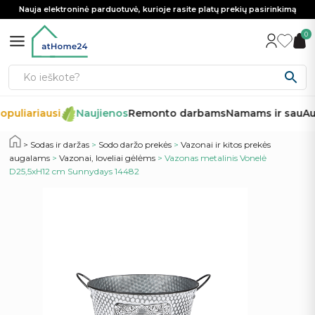
Nauja elektroninė parduotuvė, kurioje rasite platų prekių pasirinkimą
0
opuliariausi
Naujienos
Remonto darbams
Namams ir sau
Au
Sodas ir daržas
>
Sodo daržo prekės
>
Vazonai ir kitos prekės
augalams
>
Vazonai, loveliai gėlėms
> Vazonas metalinis Vonelė
D25,5xH12 cm Sunnydays 14482