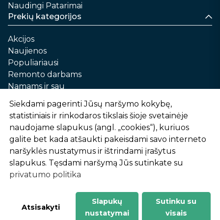
Naudingi Patarimai
Prekių kategorijos
Akcijos
Naujienos
Populiariausi
Remonto darbams
Namams ir sau
Automobilių priežiūrai
Siekdami pagerinti Jūsų naršymo kokybę,
Sodui ir daržui
statistiniais ir rinkodaros tikslais šioje svetainėje
Informacija
naudojame slapukus (angl. „cookies“), kuriuos
galite bet kada atšaukti pakeisdami savo interneto
Apie mus
naršyklės nustatymus ir ištrindami įrašytus
Prekių pirkimo – pardavimo taisyklės
slapukus. Tęsdami naršymą Jūs sutinkate su
Prekių pristatymas ir atsiėmimas
privatumo politika
Garantinis aptarnavimas ir prekių grąžinimas
Privatumo politika
Slapukų
Sutinku su
-
1
2
%
n
u
o
l
a
i
d
a
Atsisakyti
nustatymai
visais
AtHome24.lt © 2026 Visos teisės saugomos