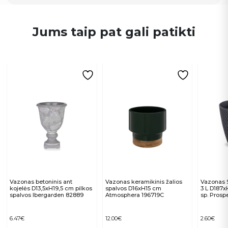
Jums taip pat gali patikti
Vazonas betoninis ant
Vazonas keramikinis žalios
Vazonas
kojelės D13,5xH19,5 cm pilkos
spalvos D16xH15 cm
3 L D187x
spalvos Ibergarden 82889
Atmosphera 196719C
sp. Prosp
6.47
€
12.00
€
2.60
€