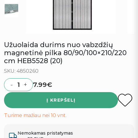
Užuolaida durims nuo vabzdžių
magnetinė pilka 80/90/100×210/220
cm HEB5528 (20)
SKU: 4850260
7.99
€
-
+
Quantity
Į KREPŠELĮ
Turime mažiau nei 10 vnt.
Nemokamas pristatymas