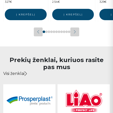
3.27
€
2.54
€
3.29
€
Į KREPŠELĮ
Į KREPŠELĮ
Į
Prekių ženklai, kuriuos rasite
pas mus
Visi ženklai