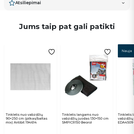
Atsiliepimai
Jums taip pat gali patikti
Nauja
Tinklelis nuo vabzdžių
Tinklelis langams nuo
Tinklelis
90×250 cm (pilkas/baltas
vabzdžių juodas 130×150 cm
vabzdžių
mix) Antibit 194614
SMPICR150 Beorol
EDA4509 