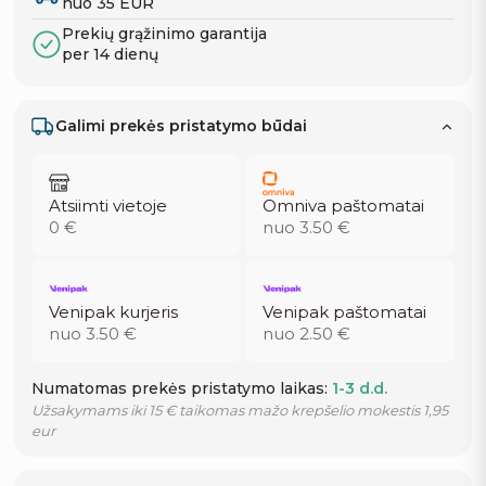
nuo 35 EUR
Prekių grąžinimo garantija
per 14 dienų
Galimi prekės pristatymo būdai
Atsiimti vietoje
Omniva paštomatai
0 €
nuo 3.50 €
Venipak kurjeris
Venipak paštomatai
nuo 3.50 €
nuo 2.50 €
Numatomas prekės pristatymo laikas:
1-3 d.d.
Užsakymams iki 15 € taikomas mažo krepšelio mokestis 1,95
eur