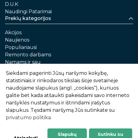
D.U.K
Naudingi Patarimai
Prekių kategorijos
Akcijos
Naujienos
Populiariausi
Remonto darbams
Namams ir sau
Automobilių priežiūrai
Siekdami pagerinti Jūsų naršymo kokybę,
Sodui ir daržui
statistiniais ir rinkodaros tikslais šioje svetainėje
Informacija
naudojame slapukus (angl. „cookies“), kuriuos
galite bet kada atšaukti pakeisdami savo interneto
Apie mus
naršyklės nustatymus ir ištrindami įrašytus
Prekių pirkimo – pardavimo taisyklės
slapukus. Tęsdami naršymą Jūs sutinkate su
Prekių pristatymas ir atsiėmimas
privatumo politika
Garantinis aptarnavimas ir prekių grąžinimas
Privatumo politika
Slapukų
Sutinku su
-
1
2
%
n
u
o
l
a
i
d