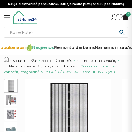
Nauja elektroninė parduotuvė, kurioje rasite platų prekių pasirinkimą
0
opuliariausi
Naujienos
Remonto darbams
Namams ir sau
Au
Sodas ir daržas
>
Sodo daržo prekės
>
Priemonės nuo kenkėjų
>
Tinkleliai nuo vabzdžių langams ir durims
> Užuolaida durims nuo
vabzdžių magnetinė pilka 80/90/100×210/220 cm HEB5528 (20)