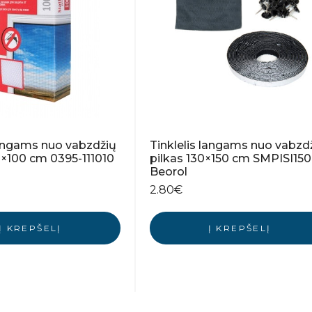
langams nuo vabzdžių
Tinklelis langams nuo vabzd
0×100 cm 0395-111010
pilkas 130×150 cm SMPISI150
Beorol
2.80
€
Į KREPŠELĮ
Į KREPŠELĮ