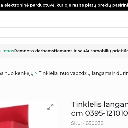
a elektroninė parduotuvė, kurioje rasite platų prekių pasiri
ujienos
Remonto darbams
Namams ir sau
Automobilių priežiūr
s nuo kenkėjų
>
Tinkleliai nuo vabzdžių langams ir duri
Tinklelis lang
cm 0395-121010
SKU: 4850038