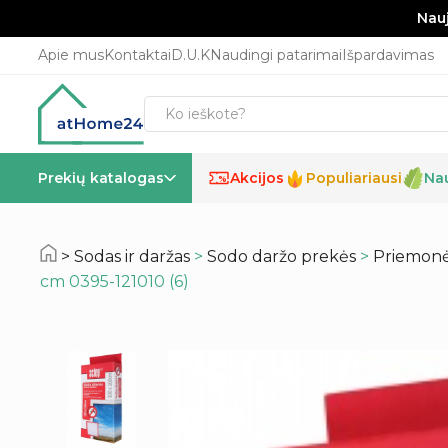
Nauj
Apie mus
Kontaktai
D.U.K
Naudingi patarimai
Išpardavimas
Prekių katalogas
Akcijos
Populiariausi
Na
%
Sodas ir daržas
>
Sodo daržo prekės
>
Priemonė
cm 0395-121010 (6)