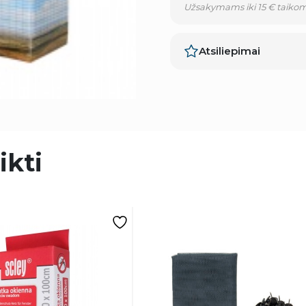
Užsakymams iki 15 € taikom
Atsiliepimai
ikti