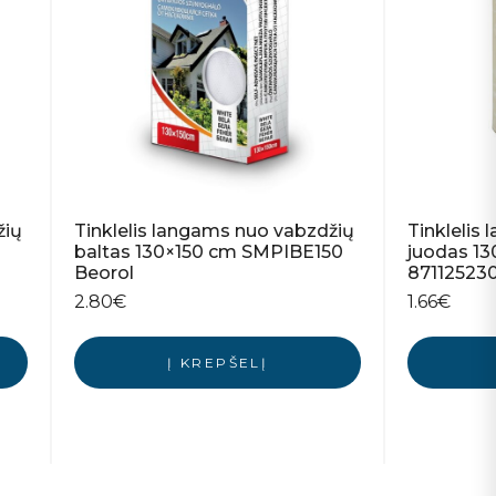
žių
Tinklelis langams nuo vabzdžių
Tinklelis
baltas 130×150 cm SMPIBE150
juodas 1
Beorol
87112523
2.80
€
1.66
€
Į KREPŠELĮ