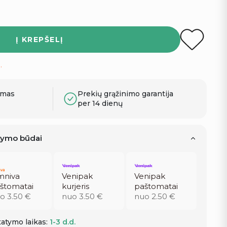
Į KREPŠELĮ
.
ymas
Prekių grąžinimo garantija
per 14 dienų
atymo būdai
niva
Venipak
Venipak
štomatai
kurjeris
paštomatai
o 3.50 €
nuo 3.50 €
nuo 2.50 €
atymo laikas:
1-3 d.d.