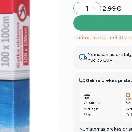
2.99
€
-
+
Quantity
Turime mažiau nei 10 vnt
Nemokamas pristat
nuo 35 EUR
Galimi prekės prist
Atsiimti
Om
vietoje
pa
0 €
nu
Numatomas prekės prist