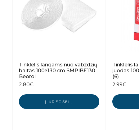
Tinklelis langams nuo vabzdžių
Tinklelis 
baltas 100×130 cm SMPIBE130
juodas 10
Beorol
(6)
2.80
€
2.99
€
Į KREPŠELĮ