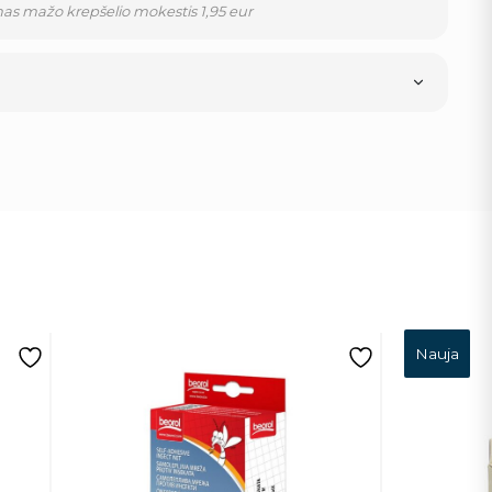
as mažo krepšelio mokestis 1,95 eur
Nauja