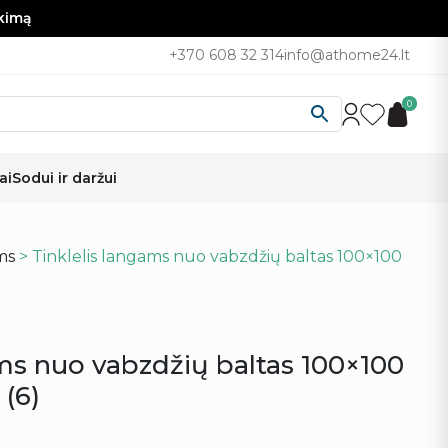
nkimą
+370 608 32 314
info@athome24.lt
0
ai
Sodui ir daržui
ms
> Tinklelis langams nuo vabzdžių baltas 100×100
ams nuo vabzdžių baltas 100×100
 (6)