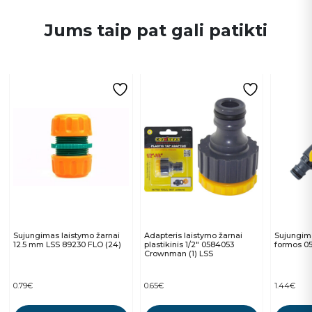
Jums taip pat gali patikti
Sujungimas laistymo žarnai
Adapteris laistymo žarnai
Sujungima
12.5 mm LSS 89230 FLO (24)
plastikinis 1/2″ 0584053
formos 0
Crownman (1) LSS
0.79
€
0.65
€
1.44
€