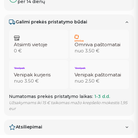
per 14 dienų
Galimi prekės pristatymo būdai
Atsiimti vietoje
Omniva paštomatai
0 €
nuo 3.50 €
Venipak kurjeris
Venipak paštomatai
nuo 3.50 €
nuo 2.50 €
Numatomas prekės pristatymo laikas:
1-3 d.d.
Užsakymams iki 15 € taikomas mažo krepšelio mokestis 1,95
eur
Atsiliepimai