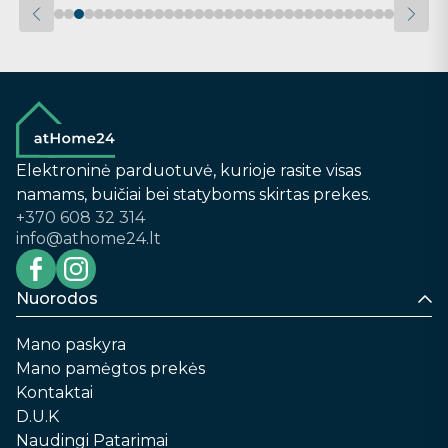
Elektroninė parduotuvė, kurioje rasite visas
namams, buičiai bei statyboms skirtas prekes.
+370 608 32 314
info@athome24.lt
Nuorodos
Mano paskyra
Mano pamėgtos prekės
Kontaktai
D.U.K
Naudingi Patarimai