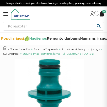
Nauja elektroninė parduotuvė, kurioje rasite platų prekių pasirinkimą
0
Populiariausi
Naujienos
Remonto darbams
Namams ir sau
A
Sodas ir daržas
>
Sodo daržo prekės
>
Purkštuvai, laistymo įranga
>
Sujungimai
> Sujungimas laistymo žarnai F/F LSS 89246 FLO (24)