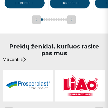
Į KREPŠELĮ
Į KREPŠELĮ
Į
Prekių ženklai, kuriuos rasite
pas mus
Visi ženklai