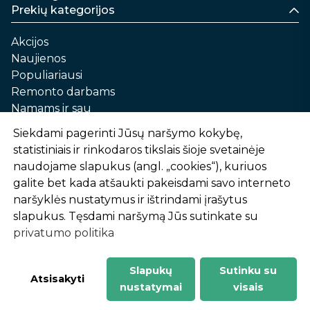
Prekių kategorijos
Akcijos
Naujienos
Populiariausi
Remonto darbams
Namams ir sau
Automobilių priežiūrai
Siekdami pagerinti Jūsų naršymo kokybę,
Sodui ir daržui
statistiniais ir rinkodaros tikslais šioje svetainėje
Informacija
naudojame slapukus (angl. „cookies“), kuriuos
galite bet kada atšaukti pakeisdami savo interneto
Apie mus
naršyklės nustatymus ir ištrindami įrašytus
Prekių pirkimo – pardavimo taisyklės
slapukus. Tęsdami naršymą Jūs sutinkate su
Prekių pristatymas ir atsiėmimas
privatumo politika
Garantinis aptarnavimas ir prekių grąžinimas
Privatumo politika
Slapukų
Sutinku su
-
1
2
%
n
u
o
l
a
i
d
a
Atsisakyti
nustatymai
visais
AtHome24.lt © 2026 Visos teisės saugomos