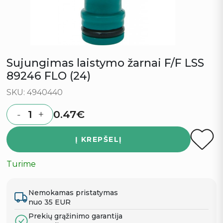
Sujungimas laistymo žarnai F/F LSS
89246 FLO (24)
SKU: 4940440
0.47
€
-
+
Quantity
Į KREPŠELĮ
Turime
Nemokamas pristatymas
nuo 35 EUR
Prekių grąžinimo garantija