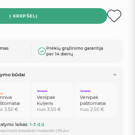
Į KREPŠELĮ
ymas
Prekių grąžinimo garantija
per 14 dienų
atymo būdai
niva
Venipak
Venipak
štomatai
kurjeris
paštomatai
o 3.50 €
nuo 3.50 €
nuo 2.50 €
atymo laikas:
1-3 d.d.
as mažo krepšelio mokestis 1,95 eur