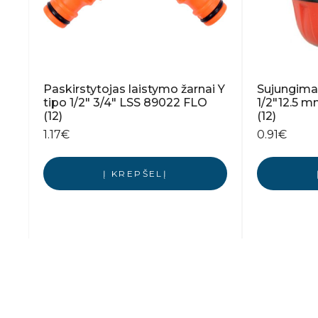
Paskirstytojas laistymo žarnai Y
Sujungimas
tipo 1/2″ 3/4″ LSS 89022 FLO
1/2″12.5 
(12)
(12)
1.17
€
0.91
€
Į KREPŠELĮ