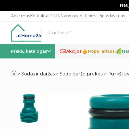
Nauj
Apie mus
Kontaktai
D.U.K
Naudingi patarimai
Išpardavimas
Prekių katalogas
Akcijos
Populiariausi
Na
%
Sodas ir daržas
>
Sodo daržo prekės
>
Purkštuva