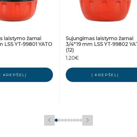
 laistymo žarnai
Sujungimas laistymo žarnai
mm LSS YT-99801 YATO
3/4″19 mm LSS YT-99802 Y
(12)
1.20
€
Į KREPŠELĮ
Į KREPŠELĮ