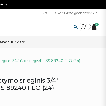
nkimą
+370 608 32 314
info@athome24.lt
0
ai
Sodui ir daržui
eginis 3/4″ išor.sriegis/F LSS 89240 FLO (24)
stymo srieginis 3/4″
LSS 89240 FLO (24)