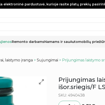
a elektroninė parduotuvė, kurioje rasite platų prekių pasiri
ujienos
Remonto darbams
Namams ir sau
Automobilių priežiūr
i, laistymo įranga
>
Sujungimai
> Prijungimas laistymo sri
Prijungimas lai
išor.sriegis/F 
SKU: 4940438