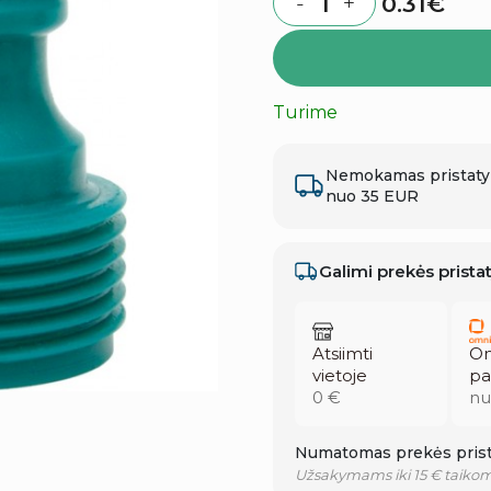
0.31
€
-
+
Quantity
Turime
Nemokamas pristat
nuo 35 EUR
Galimi prekės prist
Atsiimti
Om
vietoje
pa
0 €
nu
Numatomas prekės prist
Užsakymams iki 15 € taikom