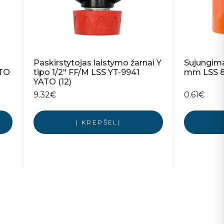
Paskirstytojas laistymo žarnai Y
Sujungima
ATO
tipo 1/2″ FF/M LSS YT-9941
mm LSS 8
YATO (12)
9.32
€
0.61
€
Į KREPŠELĮ