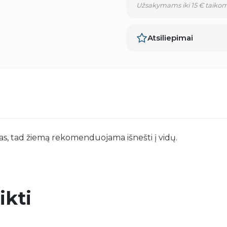
Užsakymams iki 15 € taikom
Atsiliepimai
s, tad žiemą rekomenduojama išnešti į vidų.
ikti