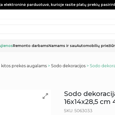
a elektroninė parduotuvė, kurioje rasite platų prekių pasiri
ujienos
Remonto darbams
Namams ir sau
Automobilių priežiūr
r kitos prekės augalams
>
Sodo dekoracijos
> Sodo dekorac
Sodo dekoracij
16x14x28,5 cm 
SKU: 5063033