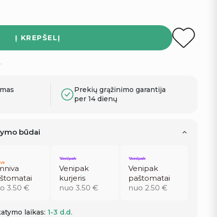
Į KREPŠELĮ
.
ymas
Prekių grąžinimo garantija
per 14 dienų
atymo būdai
niva
Venipak
Venipak
štomatai
kurjeris
paštomatai
o 3.50 €
nuo 3.50 €
nuo 2.50 €
atymo laikas:
1-3 d.d.