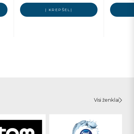
Į KREPŠELĮ
Visi ženklai