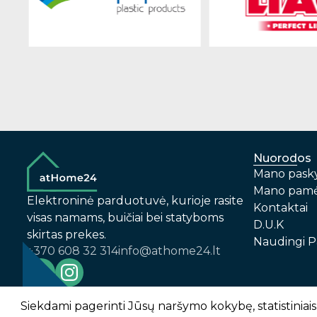
Nuorodos
Mano pask
Mano pamė
Elektroninė parduotuvė, kurioje rasite
Kontaktai
visas namams, buičiai bei statyboms
D.U.K
skirtas prekes.
Naudingi P
+370 608 32 314
info@athome24.lt
-
1
2
%
n
u
o
l
a
i
d
a
Prekių pirkimo – pardavimo taisyklės
Siekdami pagerinti Jūsų naršymo kokybę, statistiniais 