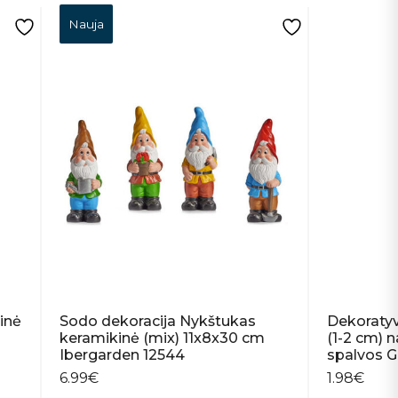
Nauja
inė
Sodo dekoracija Nykštukas
Dekoratyv
keramikinė (mix) 11x8x30 cm
(1-2 cm) n
Ibergarden 12544
spalvos G
6.99
€
1.98
€