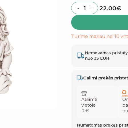
22.00
€
-
+
Quantity
Turime mažiau nei 10 vnt
Nemokamas pristat
nuo 35 EUR
Galimi prekės prist
Atsiimti
Om
vietoje
pa
0 €
nu
Numatomas prekės prist