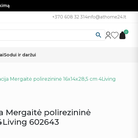
nkimą
+370 608 32 314
info@athome24.lt
0
ai
Sodui ir daržui
ija Mergaitė polirezininė 16x14x28,5 cm 4Living
a Mergaitė polirezininė
4Living 602643