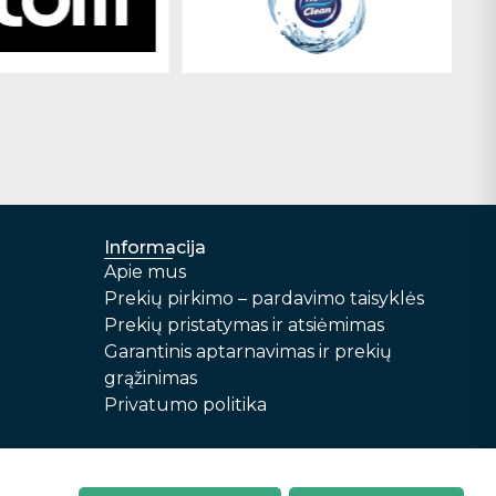
Informacija
Apie mus
Prekių pirkimo – pardavimo taisyklės
Prekių pristatymas ir atsiėmimas
Garantinis aptarnavimas ir prekių
grąžinimas
Privatumo politika
r prekių grąžinimas
Privatumo politika