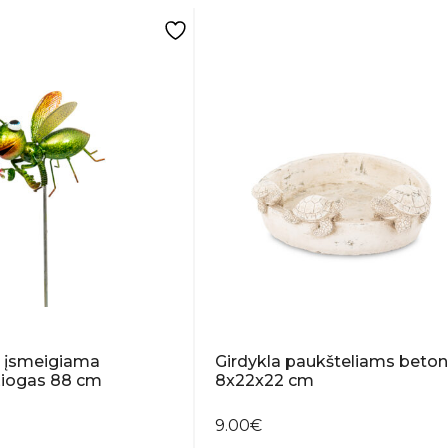
a įsmeigiama
Girdykla paukšteliams beton
Žiogas 88 cm
8x22x22 cm
9.00
€