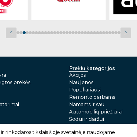
Prekių kategorijos
yra
Akcijos
gtos prekės
Naujienos
Populiariausi
Remonto darbams
atarimai
Namams ir sau
Automobilių priežiūrai
Sodui ir daržui
Prekių pristatymas ir atsiėmimas
Garantinis aptarnavimas i
ir rinkodaros tikslais šioje svetainėje naudojame