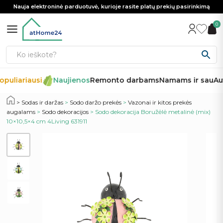
Nauja elektroninė parduotuvė, kurioje rasite platų prekių pasirinkimą
0
puliariausi
Naujienos
Remonto darbams
Namams ir sau
Aut
Sodas ir daržas
>
Sodo daržo prekės
>
Vazonai ir kitos prekės
augalams
>
Sodo dekoracijos
> Sodo dekoracija Boružėlė metalinė (mix)
10×10,5×4 cm 4Living 631911