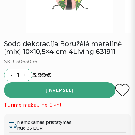
Sodo dekoracija Boružėlė metalinė
(mix) 10×10,5×4 cm 4Living 631911
SKU: 5063036
3.99
€
-
+
Quantity
Į KREPŠELĮ
Turime mažiau nei 5 vnt.
Nemokamas pristatymas
nuo 35 EUR