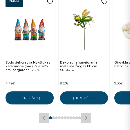
Nauja
Sodo dekoracija Nykštukas
Dekoracija įsmeigiama
Girdykla 
keramikinė (mix) 7×9,5×25
metalinė Žiogas 88 cm
betoninė
cm Ibergarden 12557
SUS4767
4.49
€
9.32
€
9.00
€
Į KREPŠELĮ
Į KREPŠELĮ
Į