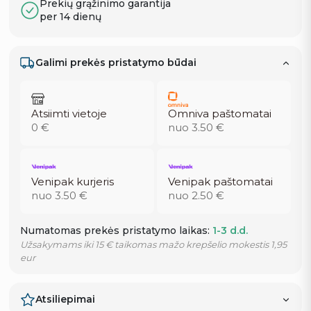
Prekių grąžinimo garantija
per 14 dienų
Galimi prekės pristatymo būdai
Atsiimti vietoje
Omniva paštomatai
0 €
nuo 3.50 €
Venipak kurjeris
Venipak paštomatai
nuo 3.50 €
nuo 2.50 €
Numatomas prekės pristatymo laikas:
1-3 d.d.
Užsakymams iki 15 € taikomas mažo krepšelio mokestis 1,95
eur
Atsiliepimai