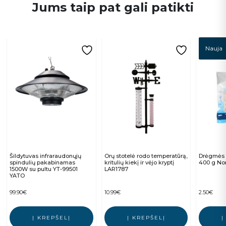
Jums taip pat gali patikti
Nauja
Šildytuvas infraraudonųjų
Orų stotelė rodo temperatūrą,
Drėgmės 
spindulių pakabinamas
kritulių kiekį ir vėjo kryptį
400 g No
1500W su pultu YT-99501
LAR1787
YATO
99.90
€
10.99
€
2.50
€
Į KREPŠELĮ
Į KREPŠELĮ
Į