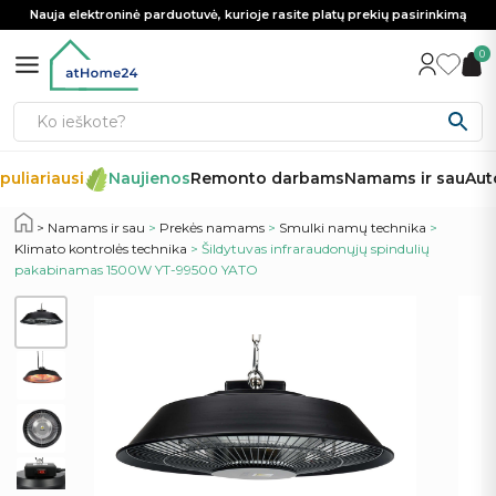
Nauja elektroninė parduotuvė, kurioje rasite platų prekių pasirinkimą
0
uliariausi
Naujienos
Remonto darbams
Namams ir sau
Auto
Namams ir sau
>
Prekės namams
>
Smulki namų technika
>
Klimato kontrolės technika
> Šildytuvas infraraudonųjų spindulių
pakabinamas 1500W YT-99500 YATO