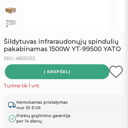
Šildytuvas infraraudonųjų spindulių
pakabinamas 1500W YT-99500 YATO
SKU: 4855092
Į KREPŠELĮ
Turime tik 1 vnt.
Nemokamas pristatymas
nuo 35 EUR
Prekių grąžinimo garantija
per 14 dienų