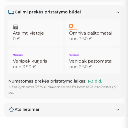
Galimi prekės pristatymo būdai
Atsiimti vietoje
Omniva paštomatai
0 €
nuo 3.50 €
Venipak kurjeris
Venipak paštomatai
nuo 3.50 €
nuo 2.50 €
Numatomas prekės pristatymo laikas:
1-3 d.d.
Užsakymams iki 15 € taikomas mažo krepšelio mokestis 1,95
eur
Atsiliepimai