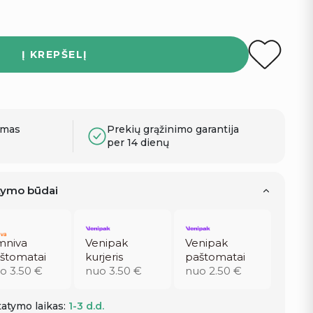
Į KREPŠELĮ
ymas
Prekių grąžinimo garantija
per 14 dienų
atymo būdai
niva
Venipak
Venipak
štomatai
kurjeris
paštomatai
o 3.50 €
nuo 3.50 €
nuo 2.50 €
atymo laikas:
1-3 d.d.