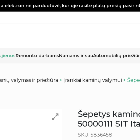
a elektroninė parduotuvė, kurioje rasite platų prekių pasiri
ujienos
Remonto darbams
Namams ir sau
Automobilių priežiūr
nių valymas ir priežiūra
>
Įrankiai kaminų valymui
> Šepe
Šepetys kamin
50000111 SIT Ita
SKU: 5836458