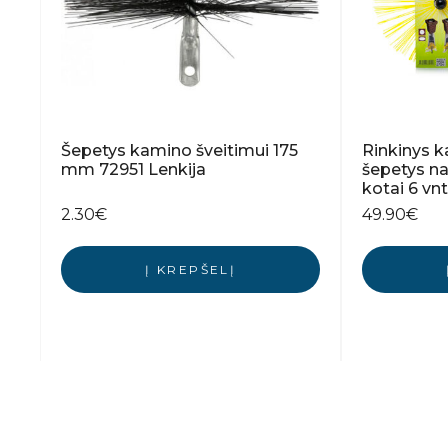
Šepetys kamino šveitimui 175
Rinkinys 
mm 72951 Lenkija
šepetys na
kotai 6 vnt
2.30
€
49.90
€
Į KREPŠELĮ