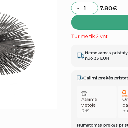
7.80
€
-
+
Quantity
Turime tik 2 vnt.
Nemokamas pristat
nuo 35 EUR
Galimi prekės prist
Atsiimti
Om
vietoje
pa
0 €
nu
Numatomas prekės prist