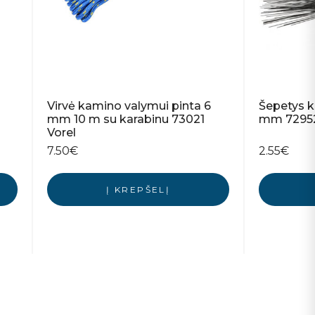
Virvė kamino valymui pinta 6
Šepetys k
mm 10 m su karabinu 73021
mm 72952
Vorel
7.50
€
2.55
€
Į KREPŠELĮ