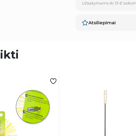
Užsakymams iki 15 € taikom
Atsiliepimai
ikti