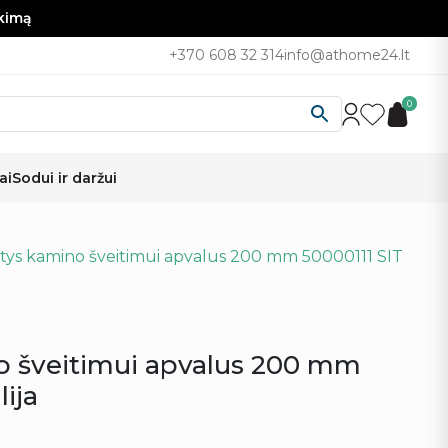
nkimą
+370 608 32 314
info@athome24.lt
0
ai
Sodui ir daržui
tys kamino šveitimui apvalus 200 mm 50000111 SIT
o šveitimui apvalus 200 mm
lija