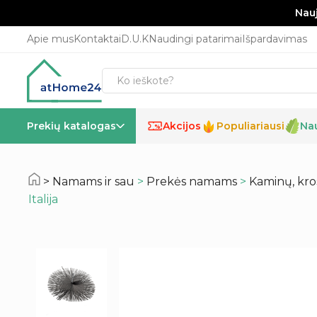
Nauj
Apie mus
Kontaktai
D.U.K
Naudingi patarimai
Išpardavimas
Prekių katalogas
Akcijos
Populiariausi
Na
%
Namams ir sau
>
Prekės namams
>
Kaminų, kros
Italija