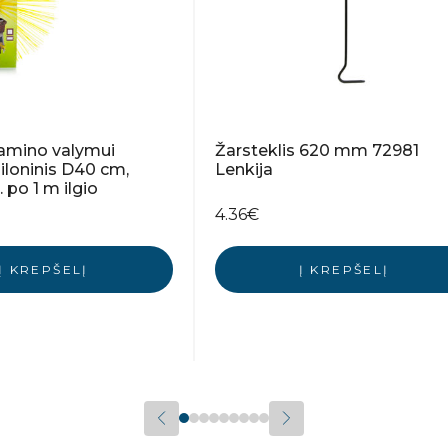
kamino valymui
Žarsteklis 620 mm 72981
iloninis D40 cm,
Lenkija
. po 1 m ilgio
4.36
€
Į KREPŠELĮ
Į KREPŠELĮ