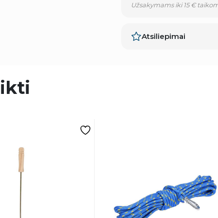
Užsakymams iki 15 € taikom
Atsiliepimai
ikti