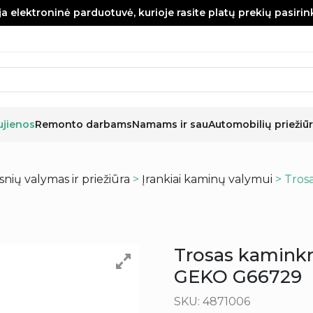
a elektroninė parduotuvė, kurioje rasite platų prekių pasiri
ujienos
Remonto darbams
Namams ir sau
Automobilių priežiūr
nių valymas ir priežiūra
>
Įrankiai kaminų valymui
> Tros
Trosas kaminkr
GEKO G66729
SKU: 4871006