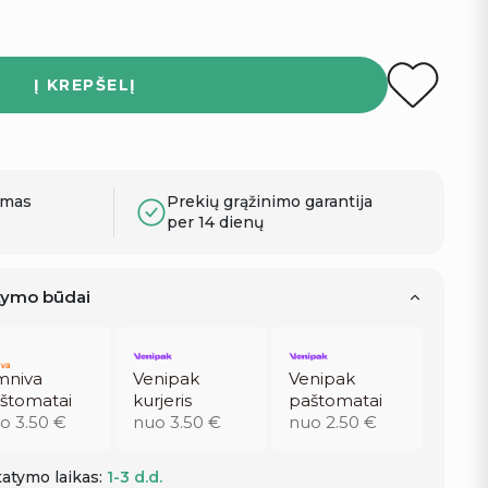
Į KREPŠELĮ
ymas
Prekių grąžinimo garantija
per 14 dienų
atymo būdai
niva
Venipak
Venipak
štomatai
kurjeris
paštomatai
o 3.50 €
nuo 3.50 €
nuo 2.50 €
atymo laikas:
1-3 d.d.