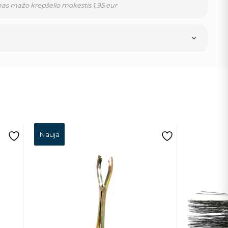
as mažo krepšelio mokestis 1,95 eur
Nauja