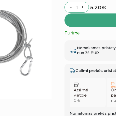
5.20
€
-
+
Quantity
Turime
Nemokamas pristat
nuo 35 EUR
Galimi prekės prist
Atsiimti
Om
vietoje
pa
0 €
nu
Numatomas prekės prist