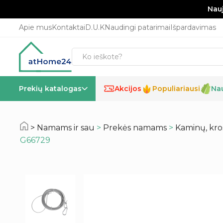
Nauj
Apie mus
Kontaktai
D.U.K
Naudingi patarimai
Išpardavimas
Prekių katalogas
Akcijos
Populiariausi
Na
%
Namams ir sau
>
Prekės namams
>
Kaminų, kros
G66729