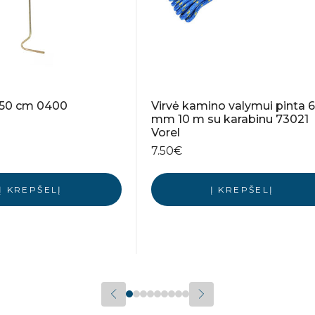
s 50 cm 0400
Virvė kamino valymui pinta 6
mm 10 m su karabinu 73021
Vorel
7.50
€
Į KREPŠELĮ
Į KREPŠELĮ