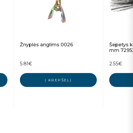
Žnyplės anglims 0026
Šepetys k
mm 72952
5.81
€
2.55
€
Į KREPŠELĮ