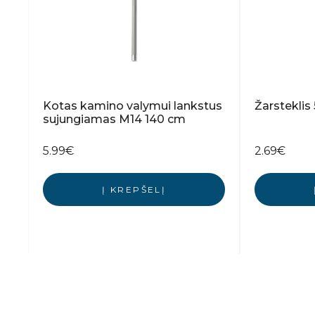
Kotas kamino valymui lankstus
Žarstekli
sujungiamas M14 140 cm
5.99
€
2.69
€
Į KREPŠELĮ