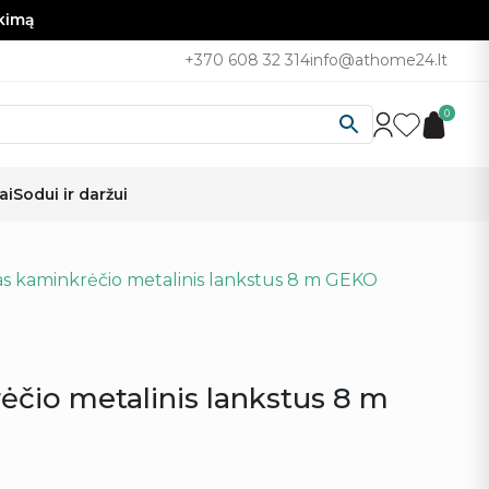
nkimą
+370 608 32 314
info@athome24.lt
0
ai
Sodui ir daržui
as kaminkrėčio metalinis lankstus 8 m GEKO
ėčio metalinis lankstus 8 m