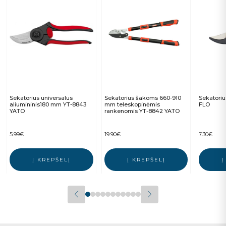
Sekatorius universalus
Sekatorius šakoms 660-910
Sekatori
aliumininis180 mm YT-8843
mm teleskopinėmis
FLO
YATO
rankenomis YT-8842 YATO
5.99
€
19.90
€
7.30
€
Į KREPŠELĮ
Į KREPŠELĮ
Į