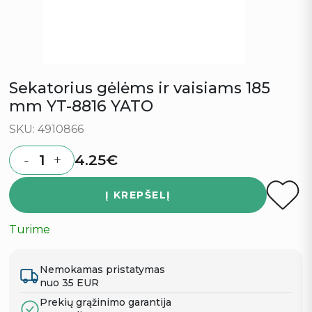
Sekatorius gėlėms ir vaisiams 185
mm YT-8816 YATO
SKU: 4910866
4.25
€
-
+
Quantity
Į KREPŠELĮ
Turime
Nemokamas pristatymas
nuo 35 EUR
Prekių grąžinimo garantija