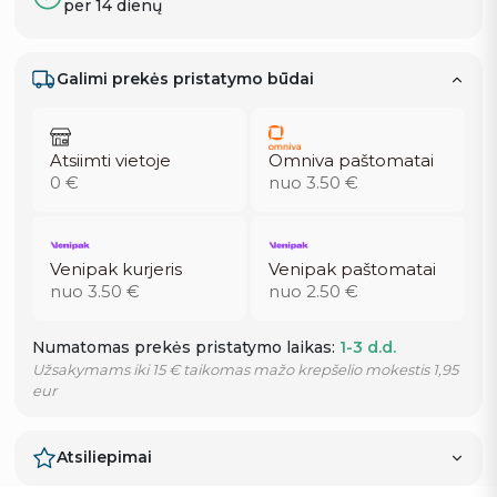
per 14 dienų
Galimi prekės pristatymo būdai
Atsiimti vietoje
Omniva paštomatai
0 €
nuo 3.50 €
Venipak kurjeris
Venipak paštomatai
nuo 3.50 €
nuo 2.50 €
Numatomas prekės pristatymo laikas:
1-3 d.d.
Užsakymams iki 15 € taikomas mažo krepšelio mokestis 1,95
eur
Atsiliepimai