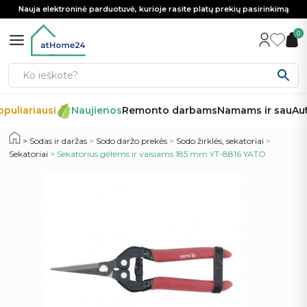
Nauja elektroninė parduotuvė, kurioje rasite platų prekių pasirinkimą
0
puliariausi
Naujienos
Remonto darbams
Namams ir sau
Aut
Sodas ir daržas
>
Sodo daržo prekės
>
Sodo žirklės, sekatoriai
>
Sekatoriai
> Sekatorius gėlėms ir vaisiams 185 mm YT-8816 YATO