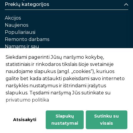
Prekių kategorijos
Akcijos
Naujienos
Populiariausi
Remonto darbams
Namams ir sau
Automobilių priežiūrai
Siekdami pagerinti Jūsų naršymo kokybę,
Sodui ir daržui
statistiniais ir rinkodaros tikslais šioje svetainėje
Informacija
naudojame slapukus (angl. „cookies“), kuriuos
galite bet kada atšaukti pakeisdami savo interneto
Apie mus
naršyklės nustatymus ir ištrindami įrašytus
Prekių pirkimo – pardavimo taisyklės
slapukus. Tęsdami naršymą Jūs sutinkate su
Prekių pristatymas ir atsiėmimas
privatumo politika
Garantinis aptarnavimas ir prekių grąžinimas
Privatumo politika
Slapukų
Sutinku su
-
1
2
%
n
u
o
l
a
i
d
a
Atsisakyti
nustatymai
visais
AtHome24.lt © 2026 Visos teisės saugomos