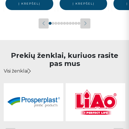
Į KREPŠELĮ
Į KREPŠELĮ
Į
Prekių ženklai, kuriuos rasite
pas mus
Visi ženklai