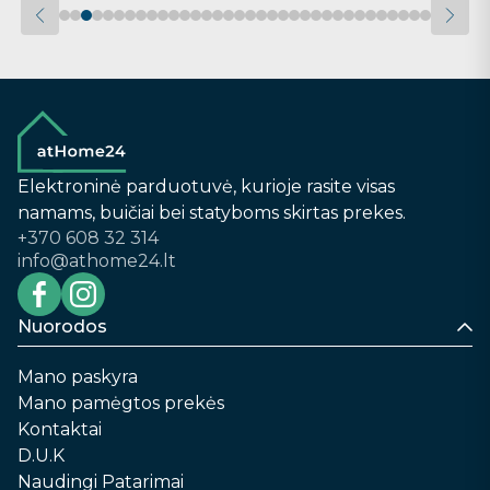
Elektroninė parduotuvė, kurioje rasite visas
namams, buičiai bei statyboms skirtas prekes.
+370 608 32 314
info@athome24.lt
Nuorodos
Mano paskyra
Mano pamėgtos prekės
Kontaktai
D.U.K
Naudingi Patarimai