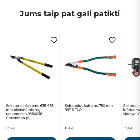
Jums taip pat gali patikti
Sekatorius šakoms 635-965
Sekatorius šakoms 750 mm
Sekatori
mm plieninėmis reg.
99116 FLO
krūmams
rankenomis 0580038
skiepyti 
Crownman (6)
13.39
€
11.95
€
13.95
€