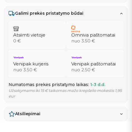
Galimi prekės pristatymo būdai
Atsiimti vietoje
Omniva paštomatai
0 €
nuo 3.50 €
Venipak kurjeris
Venipak paštomatai
nuo 3.50 €
nuo 2.50 €
Numatomas prekės pristatymo laikas:
1-3 d.d.
Užsakymams iki 15 € taikomas mažo krepšelio mokestis 1,95
eur
Atsiliepimai