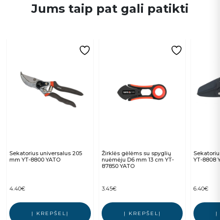
Jums taip pat gali patikti
Sekatorius universalus 205
Žirklės gėlėms su spyglių
Sekatoriu
mm YT-8800 YATO
nuėmėju D6 mm 13 cm YT-
YT-8808 
87850 YATO
4.40
€
3.45
€
6.40
€
Į KREPŠELĮ
Į KREPŠELĮ
Į