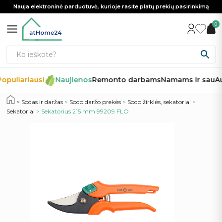
Nauja elektroninė parduotuvė, kurioje rasite platų prekių pasirinkimą
0
opuliariausi
Naujienos
Remonto darbams
Namams ir sau
Au
Sodas ir daržas
>
Sodo daržo prekės
>
Sodo žirklės, sekatoriai
>
Sekatoriai
> Sekatorius 215 mm 99209 FLO