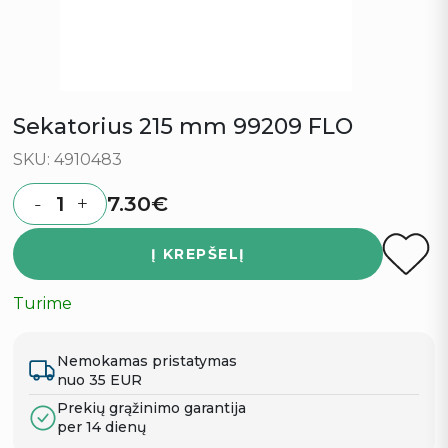
Sekatorius 215 mm 99209 FLO
SKU: 4910483
7.30
€
-
+
Quantity
Į KREPŠELĮ
Turime
Nemokamas pristatymas
nuo 35 EUR
Prekių grąžinimo garantija
per 14 dienų