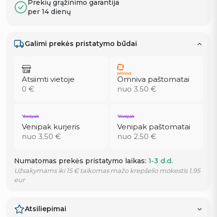
Prekių grąžinimo garantija
per 14 dienų
Galimi prekės pristatymo būdai
Atsiimti vietoje
Omniva paštomatai
0 €
nuo 3.50 €
Venipak kurjeris
Venipak paštomatai
nuo 3.50 €
nuo 2.50 €
Numatomas prekės pristatymo laikas:
1-3 d.d.
Užsakymams iki 15 € taikomas mažo krepšelio mokestis 1,95
eur
Atsiliepimai