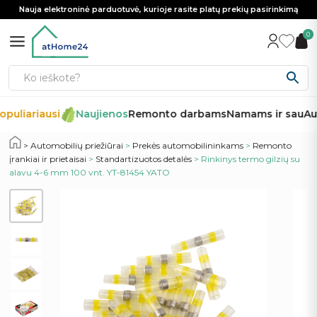
Nauja elektroninė parduotuvė, kurioje rasite platų prekių pasirinkimą
0
puliariausi
Naujienos
Remonto darbams
Namams ir sau
Aut
Automobilių priežiūrai
>
Prekės automobilininkams
>
Remonto
įrankiai ir prietaisai
>
Standartizuotos detalės
> Rinkinys termo gilzių su
alavu 4-6 mm 100 vnt. YT-81454 YATO