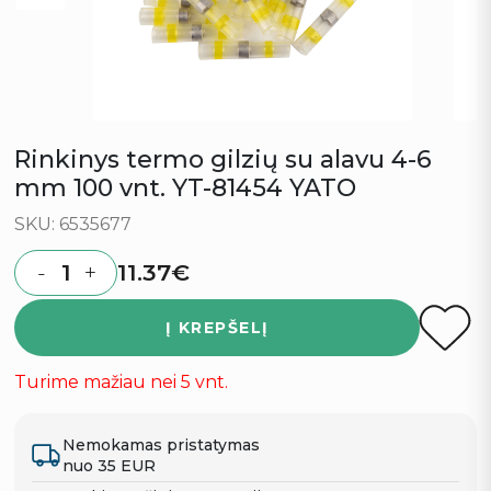
Rinkinys termo gilzių su alavu 4-6
mm 100 vnt. YT-81454 YATO
SKU: 6535677
11.37
€
-
+
Quantity
Į KREPŠELĮ
Turime mažiau nei 5 vnt.
Nemokamas pristatymas
nuo 35 EUR