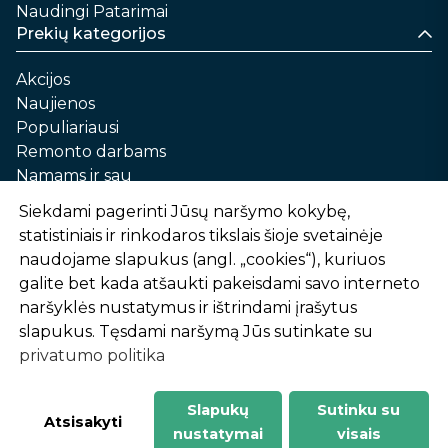
Naudingi Patarimai
Prekių kategorijos
Akcijos
Naujienos
Populiariausi
Remonto darbams
Namams ir sau
Automobilių priežiūrai
Siekdami pagerinti Jūsų naršymo kokybę,
Sodui ir daržui
statistiniais ir rinkodaros tikslais šioje svetainėje
Informacija
naudojame slapukus (angl. „cookies“), kuriuos
galite bet kada atšaukti pakeisdami savo interneto
Apie mus
naršyklės nustatymus ir ištrindami įrašytus
Prekių pirkimo – pardavimo taisyklės
slapukus. Tęsdami naršymą Jūs sutinkate su
Prekių pristatymas ir atsiėmimas
privatumo politika
Garantinis aptarnavimas ir prekių grąžinimas
Privatumo politika
Slapukų
Sutinku su
-
1
2
%
n
u
o
l
a
i
d
a
Atsisakyti
nustatymai
visais
AtHome24.lt © 2026 Visos teisės saugomos