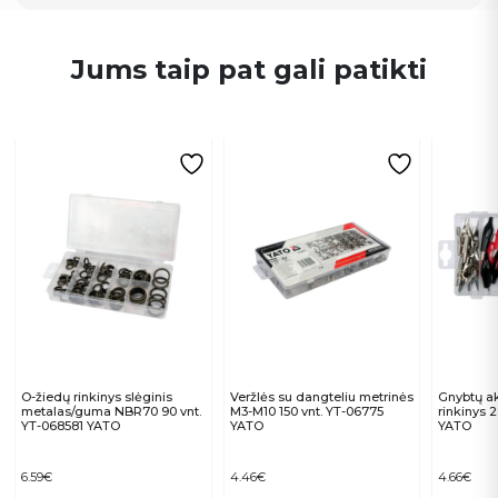
Jums taip pat gali patikti
O-žiedų rinkinys slėginis
Veržlės su dangteliu metrinės
Gnybtų ak
metalas/guma NBR70 90 vnt.
M3-M10 150 vnt. YT-06775
rinkinys 
YT-068581 YATO
YATO
YATO
6.59
€
4.46
€
4.66
€