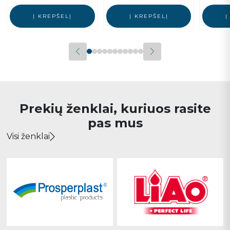
Į KREPŠELĮ
Į KREPŠELĮ
Į
Prekių ženklai, kuriuos rasite
pas mus
Visi ženklai