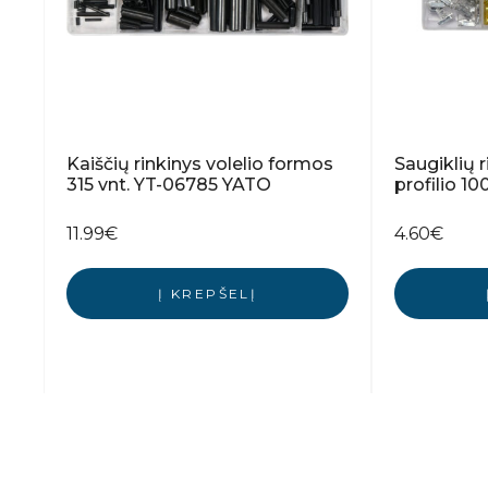
Kaiščių rinkinys volelio formos
Saugiklių 
315 vnt. YT-06785 YATO
profilio 1
11.99
€
4.60
€
Į KREPŠELĮ