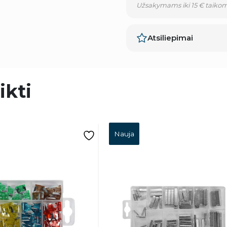
Užsakymams iki 15 € taikom
Atsiliepimai
ikti
Nauja