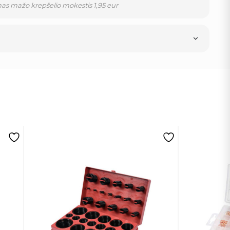
as mažo krepšelio mokestis 1,95 eur