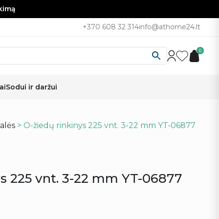
nkimą
+370 608 32 314
info@athome24.lt
0
ai
Sodui ir daržui
alės
> O-žiedų rinkinys 225 vnt. 3-22 mm YT-06877
ys 225 vnt. 3-22 mm YT-06877