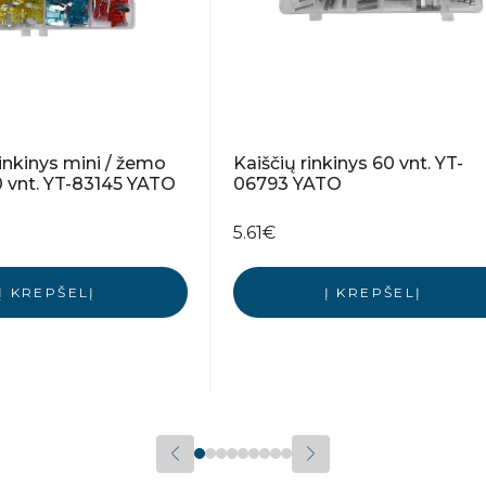
rinkinys mini / žemo
Kaiščių rinkinys 60 vnt. YT-
00 vnt. YT-83145 YATO
06793 YATO
5.61
€
Į KREPŠELĮ
Į KREPŠELĮ