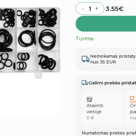
3.55
€
-
+
Quantity
Turime
Nemokamas pristat
nuo 35 EUR
Galimi prekės prist
Atsiimti
Om
vietoje
pa
0 €
nu
Numatomas prekės prist