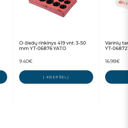
O-žiedų rinkinys 419 vnt. 3-50
Varinių ta
mm YT-06876 YATO
YT-06872
9.40
€
16.98
€
Į KREPŠELĮ