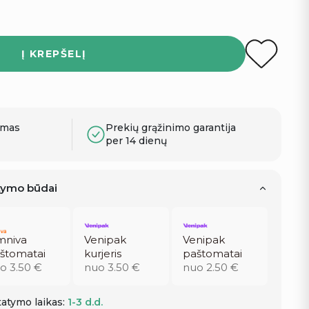
Į KREPŠELĮ
ymas
Prekių grąžinimo garantija
per 14 dienų
atymo būdai
niva
Venipak
Venipak
štomatai
kurjeris
paštomatai
o 3.50 €
nuo 3.50 €
nuo 2.50 €
atymo laikas:
1-3 d.d.