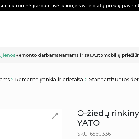
a elektroninė parduotuvė, kurioje rasite platų prekių pasiri
ujienos
Remonto darbams
Namams ir sau
Automobilių priežiūr
kams
>
Remonto įrankiai ir prietaisai
>
Standartizuotos det
O-žiedų rinkin
YATO
SKU: 6560336