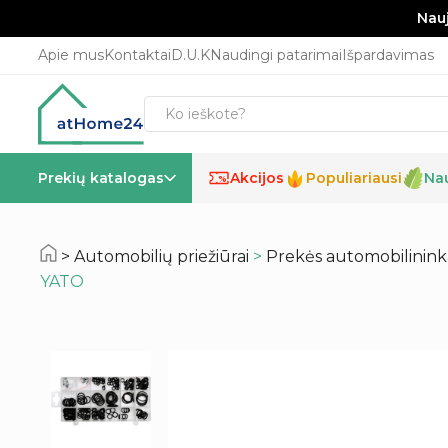
Nauj
Apie mus
Kontaktai
D.U.K
Naudingi patarimai
Išpardavimas
Prekių katalogas
Akcijos
Populiariausi
Na
%
Automobilių priežiūrai
>
Prekės automobilinin
YATO