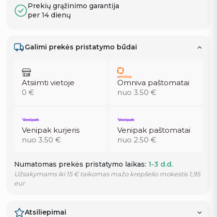
Prekių grąžinimo garantija
per 14 dienų
Galimi prekės pristatymo būdai
Atsiimti vietoje
Omniva paštomatai
0 €
nuo 3.50 €
Venipak kurjeris
Venipak paštomatai
nuo 3.50 €
nuo 2.50 €
Numatomas prekės pristatymo laikas:
1-3 d.d.
Užsakymams iki 15 € taikomas mažo krepšelio mokestis 1,95
eur
Atsiliepimai