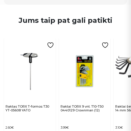
Jums taip pat gali patikti
Raktas TORX T-formos T30
Raktai TORX 9 vnt. T10-T50
Raktai še
YT-05608 YATO
0440129 Crownman (12)
14 mm 5
2.60
€
3.99
€
3.10
€