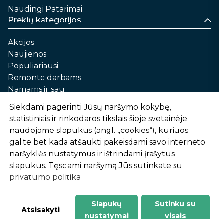
Naudingi Patarimai
Prekių kategorijos
Akcijos
Naujienos
Populiariausi
Remonto darbams
Namams ir sau
Automobilių priežiūrai
Siekdami pagerinti Jūsų naršymo kokybę,
Sodui ir daržui
statistiniais ir rinkodaros tikslais šioje svetainėje
Informacija
naudojame slapukus (angl. „cookies“), kuriuos
galite bet kada atšaukti pakeisdami savo interneto
Apie mus
naršyklės nustatymus ir ištrindami įrašytus
Prekių pirkimo – pardavimo taisyklės
slapukus. Tęsdami naršymą Jūs sutinkate su
Prekių pristatymas ir atsiėmimas
privatumo politika
Garantinis aptarnavimas ir prekių grąžinimas
Privatumo politika
Slapukų
Sutinku su
-
1
2
%
n
u
o
l
a
i
d
a
Atsisakyti
nustatymai
visais