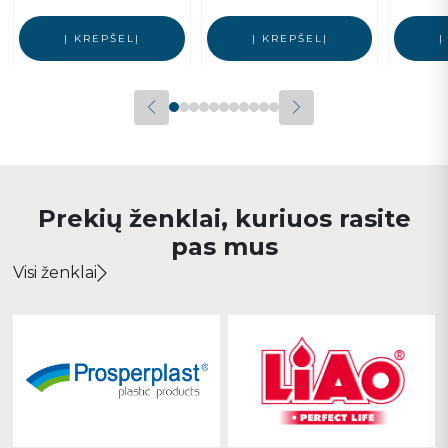
Į KREPŠELĮ
Į KREPŠELĮ
Į
Prekių ženklai, kuriuos rasite
pas mus
Visi ženklai