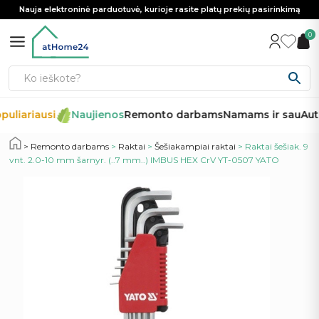
Nauja elektroninė parduotuvė, kurioje rasite platų prekių pasirinkimą
0
puliariausi
Naujienos
Remonto darbams
Namams ir sau
Auto
Remonto darbams
>
Raktai
>
Šešiakampiai raktai
> Raktai šešiak. 9
vnt. 2.0-10 mm šarnyr. (..7 mm..) IMBUS HEX CrV YT-0507 YATO