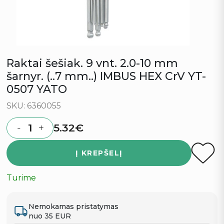
Raktai šešiak. 9 vnt. 2.0-10 mm
šarnyr. (..7 mm..) IMBUS HEX CrV YT-
0507 YATO
SKU: 6360055
5.32
€
-
+
Quantity
Į KREPŠELĮ
Turime
Nemokamas pristatymas
nuo 35 EUR