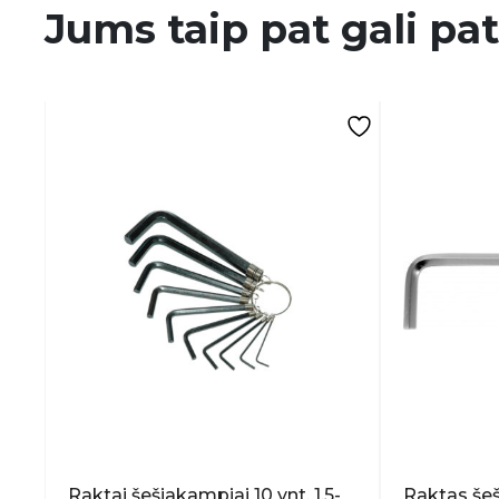
Jums taip pat gali pat
Raktai šešiakampiai 10 vnt. 1.5-
Raktas šeš