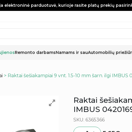
a elektroninė parduotuvė, kurioje rasite platų prekių pasiri
ujienos
Remonto darbams
Namams ir sau
Automobilių priežiūr
ai
> Raktai šešiakampiai 9 vnt. 1.5-10 mm šarn. ilgi IMBU
Raktai šešiakamp
IMBUS 0420169
SKU: 6365366