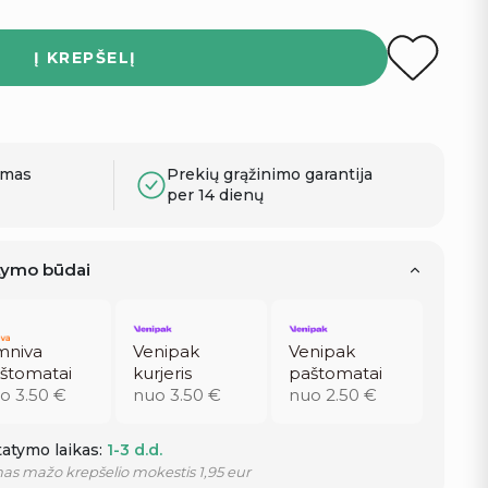
Į KREPŠELĮ
ymas
Prekių grąžinimo garantija
per 14 dienų
atymo būdai
niva
Venipak
Venipak
štomatai
kurjeris
paštomatai
o 3.50 €
nuo 3.50 €
nuo 2.50 €
atymo laikas:
1-3 d.d.
as mažo krepšelio mokestis 1,95 eur