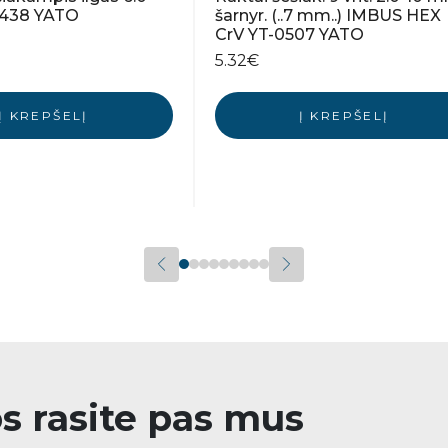
438 YATO
šarnyr. (..7 mm..) IMBUS HEX
CrV YT-0507 YATO
5.32
€
Į KREPŠELĮ
Į KREPŠELĮ
os rasite pas mus