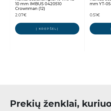
10 mm IMBUS 0420510
mm YT-05
Crownman (12)
2.07
€
0.51
€
Į KREPŠELĮ
Prekių ženklai, kuriu