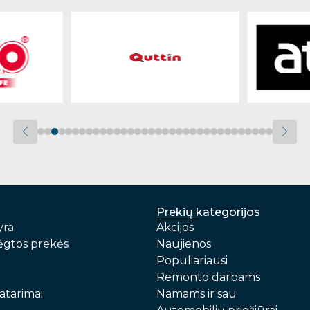
Prekių kategorijos
yra
Akcijos
gtos prekės
Naujienos
Populiariausi
Remonto darbams
atarimai
Namams ir sau