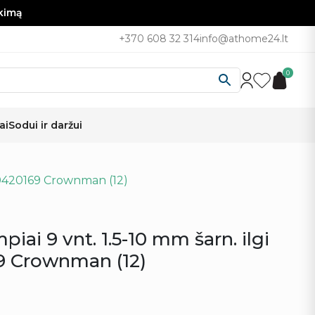
nkimą
+370 608 32 314
info@athome24.lt
0
ai
Sodui ir daržui
S 0420169 Crownman (12)
iai 9 vnt. 1.5-10 mm šarn. ilgi
 Crownman (12)