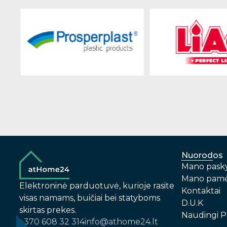
Nuorodos
Mano pask
Mano pamė
Elektroninė parduotuvė, kurioje rasite
Kontaktai
visas namams, buičiai bei statyboms
D.U.K
skirtas prekes.
Naudingi P
+370 608 32 314
info@athome24.lt