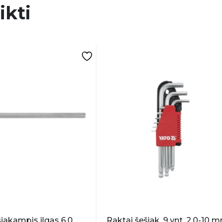
ikti
iakampis ilgas 6.0
Raktai šešiak. 9 vnt. 2.0-10 