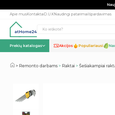
Nauj
Apie mus
Kontaktai
D.U.K
Naudingi patarimai
Išpardavimas
Prekių katalogas
Akcijos
Populiariausi
Na
%
Remonto darbams
>
Raktai
>
Šešiakampiai rakt