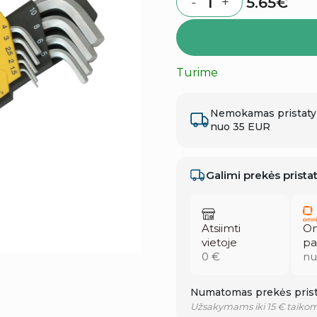
5.65
€
-
+
Quantity
Turime
Nemokamas pristat
nuo 35 EUR
Galimi prekės prist
Atsiimti
Om
vietoje
pa
0 €
nu
Numatomas prekės prist
Užsakymams iki 15 € taikom