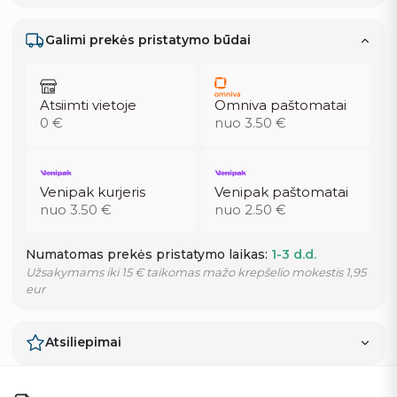
Galimi prekės pristatymo būdai
Atsiimti vietoje
Omniva paštomatai
0 €
nuo 3.50 €
Venipak kurjeris
Venipak paštomatai
nuo 3.50 €
nuo 2.50 €
Numatomas prekės pristatymo laikas:
1-3 d.d.
Užsakymams iki 15 € taikomas mažo krepšelio mokestis 1,95
eur
Atsiliepimai