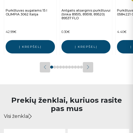
Purkštuvas augalams 15 l
Antgalis atsarginis purkštuvui
Purkštuva
OLIMPIA 3062 Italija
(tinka 89515, 89518, 89520)
0584221 
89537 FLO
42.99
€
0.30
€
4.40
€
Į KREPŠELĮ
Į KREPŠELĮ
Į
Prekių ženklai, kuriuos rasite
pas mus
Visi ženklai