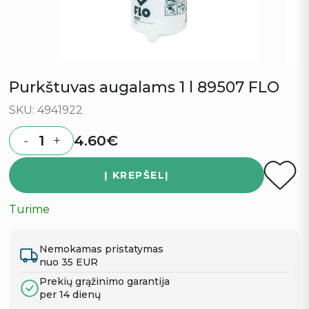
Purkštuvas augalams 1 l 89507 FLO
SKU: 4941922
4.60
€
-
+
Quantity
Į KREPŠELĮ
Turime
Nemokamas pristatymas
nuo 35 EUR
Prekių grąžinimo garantija
per 14 dienų