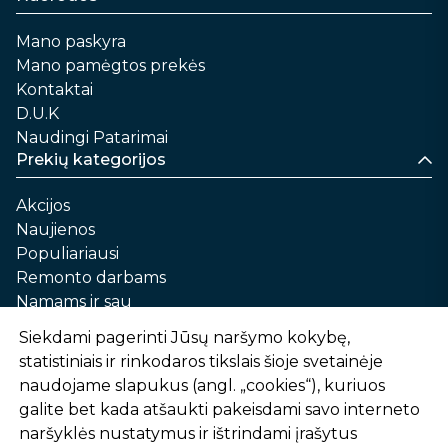
Mano paskyra
Mano pamėgtos prekės
Kontaktai
D.U.K
Naudingi Patarimai
Prekių kategorijos
Akcijos
Naujienos
Populiariausi
Remonto darbams
Namams ir sau
Automobilių priežiūrai
Siekdami pagerinti Jūsų naršymo kokybę,
Sodui ir daržui
statistiniais ir rinkodaros tikslais šioje svetainėje
Informacija
naudojame slapukus (angl. „cookies“), kuriuos
galite bet kada atšaukti pakeisdami savo interneto
Apie mus
naršyklės nustatymus ir ištrindami įrašytus
Prekių pirkimo – pardavimo taisyklės