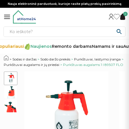
Nauja elektroninė parduotuvė, kurioje rasite platų prekių pasirinkimą
0
puliariausi
Naujienos
Remonto darbams
Namams ir sau
Aut
Sodas ir daržas
>
Sodo daržo prekės
>
Purkštuvai, laistymo įranga
>
Purkštuvai augalams ir jų priedai
> Purkštuvas augalams 1 l 89507 FLO