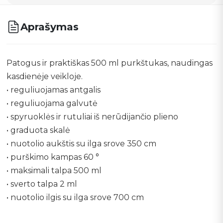
Aprašymas
Patogus ir praktiškas 500 ml purkštukas, naudingas
kasdienėje veikloje.
• reguliuojamas antgalis
• reguliuojama galvutė
• spyruoklės ir rutuliai iš nerūdijančio plieno
• graduota skalė
• nuotolio aukštis su ilga srove 350 cm
• purškimo kampas 60 °
• maksimali talpa 500 ml
• sverto talpa 2 ml
• nuotolio ilgis su ilga srove 700 cm