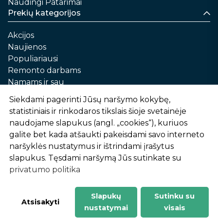
Naudingi Patarimai
Prekių kategorijos
Akcijos
Naujienos
Populiariausi
Remonto darbams
Namams ir sau
Automobilių priežiūrai
Siekdami pagerinti Jūsų naršymo kokybę,
Sodui ir daržui
statistiniais ir rinkodaros tikslais šioje svetainėje
Informacija
naudojame slapukus (angl. „cookies“), kuriuos
galite bet kada atšaukti pakeisdami savo interneto
Apie mus
naršyklės nustatymus ir ištrindami įrašytus
Prekių pirkimo – pardavimo taisyklės
slapukus. Tęsdami naršymą Jūs sutinkate su
Prekių pristatymas ir atsiėmimas
privatumo politika
Garantinis aptarnavimas ir prekių grąžinimas
Privatumo politika
Slapukų
Sutinku su
-
1
2
%
n
u
o
l
a
i
d
a
Atsisakyti
nustatymai
visais
AtHome24.lt © 2026 Visos teisės saugomos