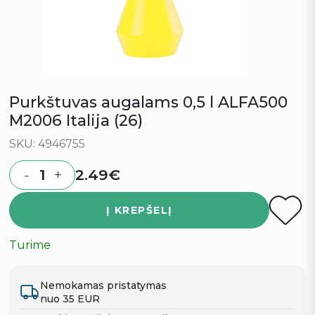
Purkštuvas augalams 0,5 l ALFA500
M2006 Italija (26)
SKU: 4946755
2.49
€
-
+
Quantity
Į KREPŠELĮ
Turime
Nemokamas pristatymas
nuo 35 EUR