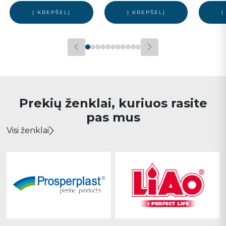
Į KREPŠELĮ
Į KREPŠELĮ
Į
Prekių ženklai, kuriuos rasite
pas mus
Visi ženklai