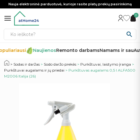
Nauja elektroninė parduotuvė, kurioje rasite platų prekių pasirinkimą
0
puliariausi
Naujienos
Remonto darbams
Namams ir sau
Aut
Sodas ir daržas
>
Sodo daržo prekės
>
Purkštuvai, laistymo įranga
>
Purkštuvai augalams ir jų priedai
> Purkštuvas augalams 0,5 l ALFA500
M2006 Italija (26)