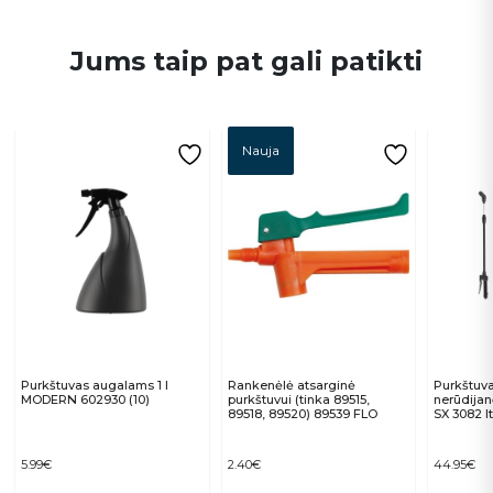
Jums taip pat gali patikti
Nauja
Purkštuvas augalams 1 l
Rankenėlė atsarginė
Purkštuva
MODERN 602930 (10)
purkštuvui (tinka 89515,
nerūdijan
89518, 89520) 89539 FLO
SX 3082 It
5.99
€
2.40
€
44.95
€