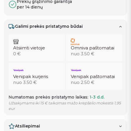
Prekių grąžinimo garantija
per 14 dienų
Galimi prekės pristatymo būdai
Atsiimti vietoje
Omniva paštomatai
0 €
nuo 3.50 €
Venipak kurjeris
Venipak paštomatai
nuo 3.50 €
nuo 2.50 €
Numatomas prekės pristatymo laikas:
1-3 d.d.
Užsakymams iki 15 € taikomas mažo krepšelio mokestis 1,95
eur
Atsiliepimai