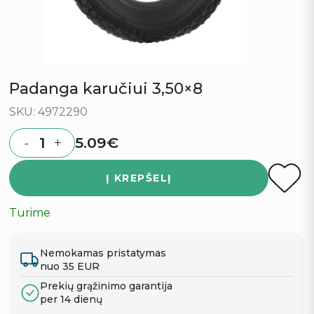
Padanga karučiui 3,50×8
SKU: 4972290
5.09
€
-
+
Quantity
Į KREPŠELĮ
Turime
Nemokamas pristatymas
nuo 35 EUR
Prekių grąžinimo garantija
per 14 dienų