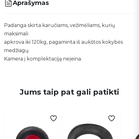
Aprašymas
Padanga skirta karučiams, vežimėliams, kurių
maksimali
apkrova iki 120kg, pagaminta iš aukštos kokybės
medžiagų.
Kamera į komplektaciją neįeina.
Jums taip pat gali patikti