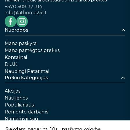
+370 608 32 314
info@athome24.lt
Nuorodos
Mano paskyra
Mano pamėgtos prekės
Kontaktai
D.U.K
Naudingi Patarimai
Prekių kategorijos
Akcijos
Naujienos
Populiariausi
Remonto darbams
Namams ir sau
Automobilių priežiūrai
Siekdami pagerinti Jūsų naršymo kokybę,