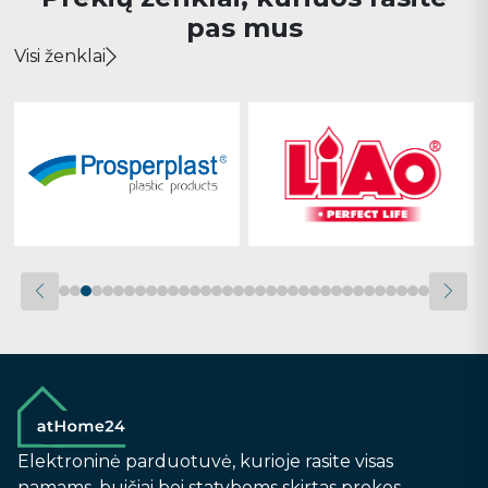
pas mus
Visi ženklai
Elektroninė parduotuvė, kurioje rasite visas
namams, buičiai bei statyboms skirtas prekes.