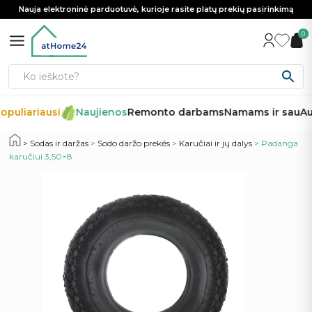
Nauja elektroninė parduotuvė, kurioje rasite platų prekių pasirinkimą
0
opuliariausi
Naujienos
Remonto darbams
Namams ir sau
Aut
Sodas ir daržas
>
Sodo daržo prekės
>
Karučiai ir jų dalys
> Padanga
karučiui 3,50×8