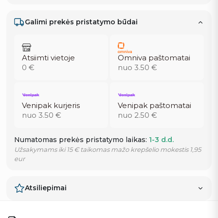
Galimi prekės pristatymo būdai
Atsiimti vietoje
Omniva paštomatai
0 €
nuo 3.50 €
Venipak kurjeris
Venipak paštomatai
nuo 3.50 €
nuo 2.50 €
Numatomas prekės pristatymo laikas:
1-3 d.d.
Užsakymams iki 15 € taikomas mažo krepšelio mokestis 1,95
eur
Atsiliepimai