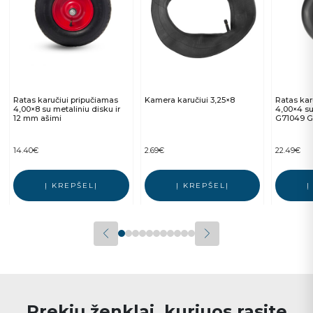
Ratas karučiui pripučiamas
Kamera karučiui 3,25×8
Ratas kar
4,00×8 su metaliniu disku ir
4,00×4 su
12 mm ašimi
G71049 
14.40
€
2.69
€
22.49
€
Į KREPŠELĮ
Į KREPŠELĮ
Į
Prekių ženklai, kuriuos rasite